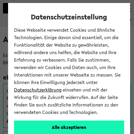
Datenschutzeinstellung
eKVV
Diese Webseite verwendet Cookies und ähnliche
Anmeldung am eKVV
Technologien. Einige davon sind essentiell, um die
Funktionalität der Website zu gewährleisten,
während andere uns helfen, die Website und Ihre
Es gibt mehrere Möglichkeiten zur Anmeldung am eKVV.
Erfahrung zu verbessern. Falls Sie zustimmen,
Bitte wählen Sie die für Sie richtige aus:
verwenden wir Cookies und Daten auch, um Ihre
Interaktionen mit unserer Webseite zu messen. Sie
eKVV für Studierende
können Ihre Einwilligung jederzeit unter
Datenschutzerklärung
einsehen und mit der
Um sich einen Stundenplan zu erstellen und alle weiteren
Wirkung für die Zukunft widerrufen. Auf der Seite
Funktionen des eKVVs für Studierende zu nutzen,
finden Sie auch zusätzliche Informationen zu den
verwenden Sie diesen Link zur Anmeldung über Ihr Uni
verwendeten Cookies und Technologien.
Login:
Anmeldung zum eKVV der Studierenden
Alle akzeptieren