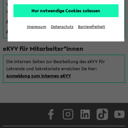
Wenn Sie (noch) kein Uni Login haben, können Sie das
Nur notwendige Cookies zulassen
eKVV auch über einen Gastzugang verwenden:
Anmeldung über einen vorhandenen Gastzugang
Impressum
Datenschutz
Barrierefreiheit
Anlegen eines neuen Gastzugangs
eKVV für Mitarbeiter*innen
Die internen Seiten zur Bearbeitung des eKVV für
Lehrende und Sekretariate erreichen Sie hier:
Anmeldung zum internen eKVV
Facebook
Instagram
LinkedIn
TikTok
Youtube