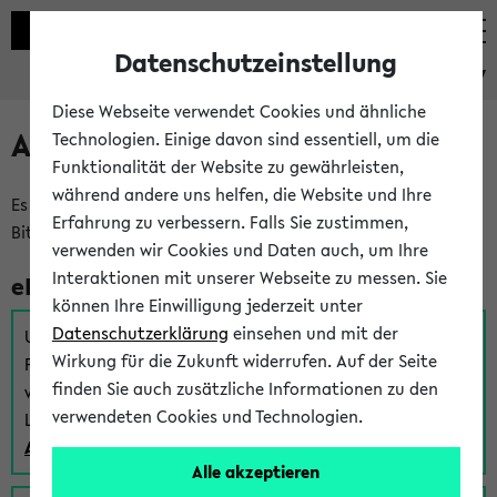
Datenschutzeinstellung
eKVV
Diese Webseite verwendet Cookies und ähnliche
Anmeldung am eKVV
Technologien. Einige davon sind essentiell, um die
Funktionalität der Website zu gewährleisten,
während andere uns helfen, die Website und Ihre
Es gibt mehrere Möglichkeiten zur Anmeldung am eKVV.
Erfahrung zu verbessern. Falls Sie zustimmen,
Bitte wählen Sie die für Sie richtige aus:
verwenden wir Cookies und Daten auch, um Ihre
Interaktionen mit unserer Webseite zu messen. Sie
eKVV für Studierende
können Ihre Einwilligung jederzeit unter
Datenschutzerklärung
einsehen und mit der
Um sich einen Stundenplan zu erstellen und alle weiteren
Wirkung für die Zukunft widerrufen. Auf der Seite
Funktionen des eKVVs für Studierende zu nutzen,
finden Sie auch zusätzliche Informationen zu den
verwenden Sie diesen Link zur Anmeldung über Ihr Uni
verwendeten Cookies und Technologien.
Login:
Anmeldung zum eKVV der Studierenden
Alle akzeptieren