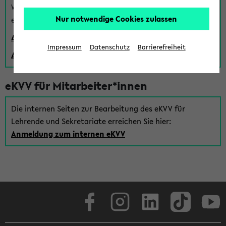
Wenn Sie (noch) kein Uni Login haben, können Sie das
Nur notwendige Cookies zulassen
eKVV auch über einen Gastzugang verwenden:
Anmeldung über einen vorhandenen Gastzugang
Impressum
Datenschutz
Barrierefreiheit
Anlegen eines neuen Gastzugangs
eKVV für Mitarbeiter*innen
Die internen Seiten zur Bearbeitung des eKVV für
Lehrende und Sekretariate erreichen Sie hier:
Anmeldung zum internen eKVV
Facebook
Instagram
LinkedIn
TikTok
Youtube