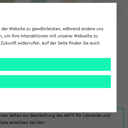
eKVV
ät der Website zu gewährleisten, während andere uns
h, um Ihre Interaktionen mit unserer Webseite zu
Zukunft widerrufen. Auf der Seite finden Sie auch
Meine Uni
EN
ANMELDEN
aus:
für Mitarbeiter*innen
rnen Seiten zur Bearbeitung des eKVV für Lehrende und
iate erreichen Sie hier: