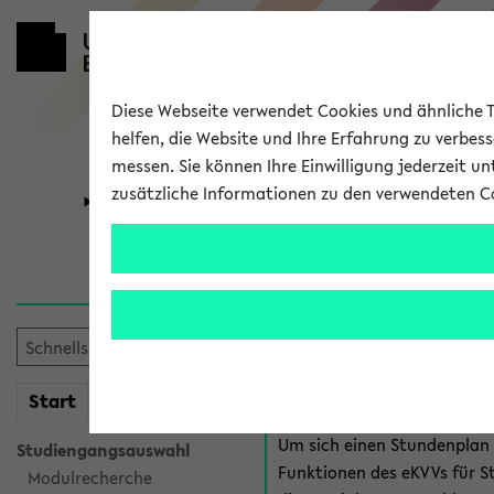
Diese Webseite verwendet Cookies und ähnliche Te
helfen, die Website und Ihre Erfahrung zu verbes
messen. Sie können Ihre Einwilligung jederzeit u
zusätzliche Informationen zu den verwendeten C
Universität
Forschung
Anmeldung 
Es gibt mehrere Möglichkeiten
eKVV für Studiere
mein
Start
eKVV
Um sich einen Stundenplan z
Studiengangsauswahl
Funktionen des eKVVs für S
Modulrecherche