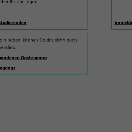
ber Ihr Uni Login:
Studierenden
Anmeldu
ogin haben, können Sie das eKVV auch
wenden:
rhandenen Gastzugang
zugangs