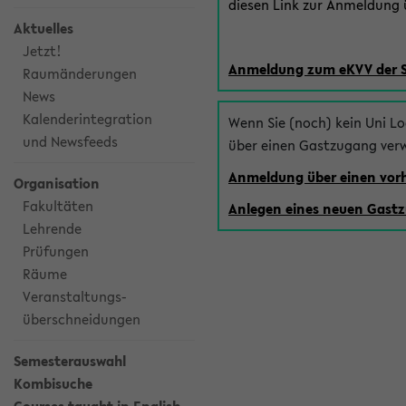
diesen Link zur Anmeldung ü
Aktuelles
Jetzt!
Anmeldung zum eKVV der 
Raumänderungen
News
Kalenderintegration
Wenn Sie (noch) kein Uni L
und Newsfeeds
über einen Gastzugang ver
Anmeldung über einen vo
Organisation
Fakultäten
Anlegen eines neuen Gast
Lehrende
Prüfungen
Räume
Veranstaltungs-
überschneidungen
Semesterauswahl
Kombisuche