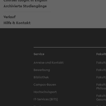
Courses taught in English
Archivierte Studiengänge
Verlauf
Hilfe & Kontakt
Service
Fakul
Anreise und Kontakt
Fakult
Bewerbung
Fakult
Bibliothek
Fakult
Campus-Bauen
Fakult
Philos
Hochschulsport
Fakult
IT-Services (BITS)
Gesun