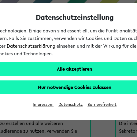
Datenschutzeinstellung
chnologien. Einige davon sind essentiell, um die Funktionalit
sern. Falls Sie zustimmen, verwenden wir Cookies und Daten auc
nter
Datenschutzerklärung
einsehen und mit der Wirkung für die 
ookies und Technologien.
Studium
Lehre
International
Alle akzeptieren
am eKVV
Nur notwendige Cookies zulassen
 zur Anmeldung am eKVV. Bitte wählen Sie die für Sie richtige 
Impressum
Datenschutz
Barrierefreiheit
nde
eKVV 
u erstellen und alle weiteren
Die inte
tudierende zu nutzen, verwenden Sie
Sekretar