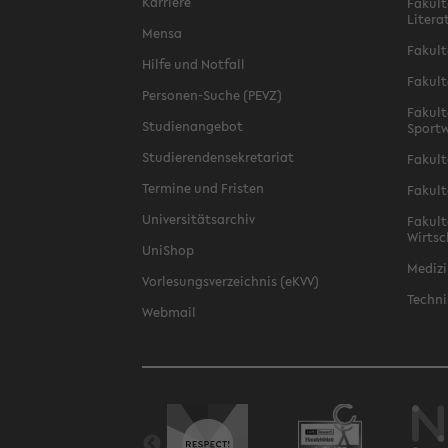
Karriere
Fakult
Litera
Mensa
Fakult
Hilfe und Notfall
Fakult
Personen-Suche (PEVZ)
Fakult
Studienangebot
Sportw
Studierendensekretariat
Fakult
Termine und Fristen
Fakult
Universitätsarchiv
Fakult
Wirtsc
UniShop
Medizi
Vorlesungsverzeichnis (eKVV)
Techni
Webmail