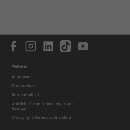
Facebook
Instagram
LinkedIn
TikTok
Youtube
Weiteres
Impressum
Datenschutz
Barrierefreiheit
Amtliche Bekanntmachungen und
Gesetze
© copyright Universität Bielefeld