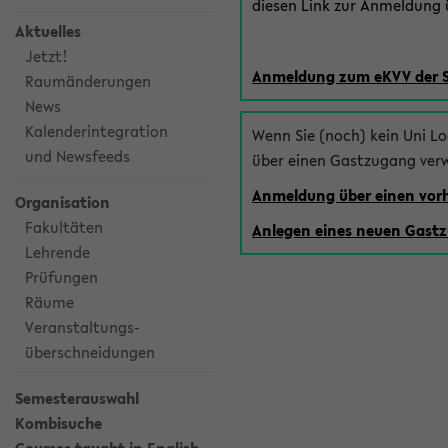
diesen Link zur Anmeldung ü
Aktuelles
Jetzt!
Anmeldung zum eKVV der 
Raumänderungen
News
Kalenderintegration
Wenn Sie (noch) kein Uni L
und Newsfeeds
über einen Gastzugang ver
Anmeldung über einen vo
Organisation
Fakultäten
Anlegen eines neuen Gast
Lehrende
Prüfungen
Räume
Veranstaltungs-
überschneidungen
Semesterauswahl
Kombisuche