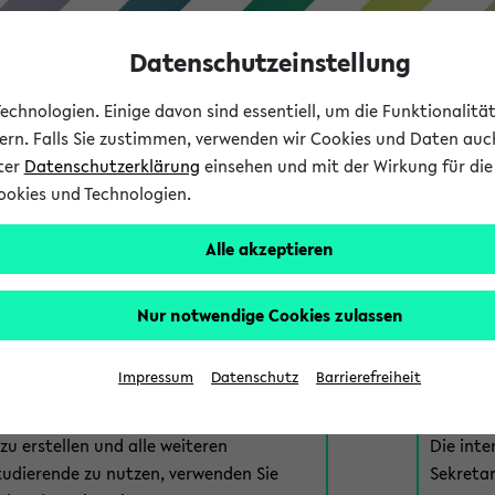
Datenschutzeinstellung
chnologien. Einige davon sind essentiell, um die Funktionalit
sern. Falls Sie zustimmen, verwenden wir Cookies und Daten auc
nter
Datenschutzerklärung
einsehen und mit der Wirkung für die 
ookies und Technologien.
Studium
Lehre
International
Alle akzeptieren
am eKVV
Nur notwendige Cookies zulassen
 zur Anmeldung am eKVV. Bitte wählen Sie die für Sie richtige 
Impressum
Datenschutz
Barrierefreiheit
nde
eKVV 
u erstellen und alle weiteren
Die inte
tudierende zu nutzen, verwenden Sie
Sekretar