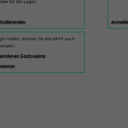
ber Ihr Uni Login:
Studierenden
Anmeldu
ogin haben, können Sie das eKVV auch
wenden:
rhandenen Gastzugang
zugangs