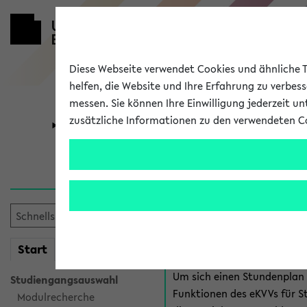
Diese Webseite verwendet Cookies und ähnliche Te
helfen, die Website und Ihre Erfahrung zu verbes
messen. Sie können Ihre Einwilligung jederzeit u
zusätzliche Informationen zu den verwendeten C
Universität
Forschung
Anmeldung 
Es gibt mehrere Möglichkeiten
eKVV für Studiere
mein
Start
eKVV
Um sich einen Stundenplan z
Studiengangsauswahl
Funktionen des eKVVs für S
Modulrecherche