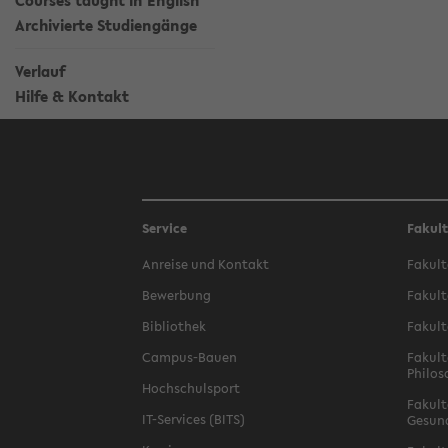
Courses taught in English
Archivierte Studiengänge
Verlauf
Hilfe & Kontakt
Service
Fakul
Anreise und Kontakt
Fakult
Bewerbung
Fakult
Bibliothek
Fakult
Campus-Bauen
Fakult
Philos
Hochschulsport
Fakult
IT-Services (BITS)
Gesun