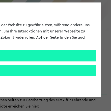
eKVV
ät der Website zu gewährleisten, während andere uns
h, um Ihre Interaktionen mit unserer Webseite zu
Zukunft widerrufen. Auf der Seite finden Sie auch
Meine Uni
EN
ANMELDEN
aus:
für Mitarbeiter*innen
rnen Seiten zur Bearbeitung des eKVV für Lehrende und
iate erreichen Sie hier: