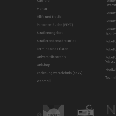
Karriere
Fakult
Litera
Mensa
Fakult
Hilfe und Notfall
Fakult
Personen-Suche (PEVZ)
Fakult
Studienangebot
Sportw
Studierendensekretariat
Fakult
Termine und Fristen
Fakult
Universitätsarchiv
Fakult
Wirtsc
UniShop
Medizi
Vorlesungsverzeichnis (eKVV)
Techni
Webmail