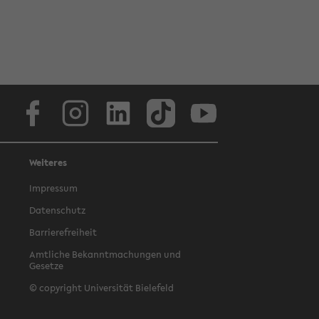
Facebook
Instagram
LinkedIn
TikTok
Youtube
Weiteres
Impressum
Datenschutz
Barrierefreiheit
Amtliche Bekanntmachungen und
Gesetze
© copyright Universität Bielefeld