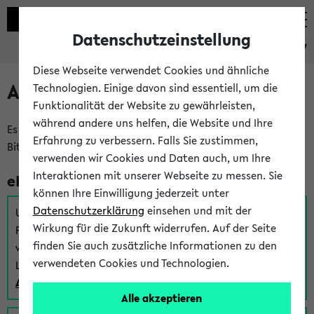
Datenschutzeinstellung
eKVV
Diese Webseite verwendet Cookies und ähnliche
Anmeldung am eKVV
Technologien. Einige davon sind essentiell, um die
Funktionalität der Website zu gewährleisten,
während andere uns helfen, die Website und Ihre
Es gibt mehrere Möglichkeiten zur Anmeldung am eKVV.
Erfahrung zu verbessern. Falls Sie zustimmen,
Bitte wählen Sie die für Sie richtige aus:
verwenden wir Cookies und Daten auch, um Ihre
Interaktionen mit unserer Webseite zu messen. Sie
eKVV für Studierende
können Ihre Einwilligung jederzeit unter
Datenschutzerklärung
einsehen und mit der
Um sich einen Stundenplan zu erstellen und alle weiteren
Wirkung für die Zukunft widerrufen. Auf der Seite
Funktionen des eKVVs für Studierende zu nutzen,
finden Sie auch zusätzliche Informationen zu den
verwenden Sie diesen Link zur Anmeldung über Ihr Uni
verwendeten Cookies und Technologien.
Login:
Anmeldung zum eKVV der Studierenden
Alle akzeptieren