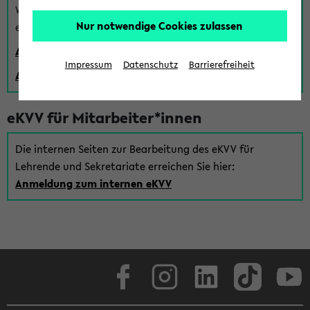
Wenn Sie (noch) kein Uni Login haben, können Sie das
Nur notwendige Cookies zulassen
eKVV auch über einen Gastzugang verwenden:
Anmeldung über einen vorhandenen Gastzugang
Impressum
Datenschutz
Barrierefreiheit
Anlegen eines neuen Gastzugangs
eKVV für Mitarbeiter*innen
Die internen Seiten zur Bearbeitung des eKVV für
Lehrende und Sekretariate erreichen Sie hier:
Anmeldung zum internen eKVV
Facebook
Instagram
LinkedIn
TikTok
Youtube