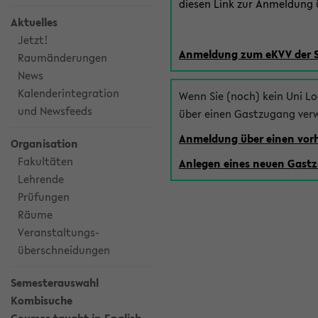
diesen Link zur Anmeldung ü
Aktuelles
Jetzt!
Anmeldung zum eKVV der 
Raumänderungen
News
Kalenderintegration
Wenn Sie (noch) kein Uni L
und Newsfeeds
über einen Gastzugang ver
Anmeldung über einen vo
Organisation
Fakultäten
Anlegen eines neuen Gast
Lehrende
Prüfungen
Räume
Veranstaltungs-
überschneidungen
Semesterauswahl
Kombisuche