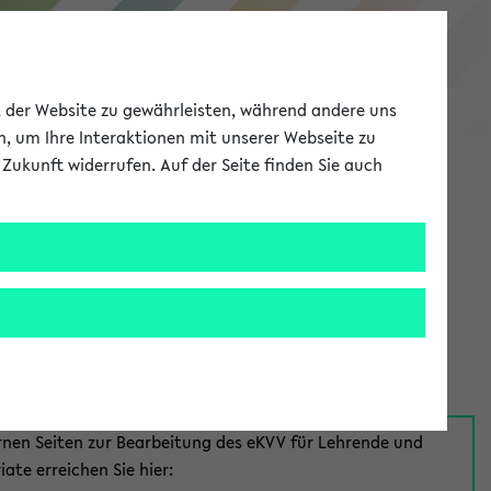
eKVV
ät der Website zu gewährleisten, während andere uns
h, um Ihre Interaktionen mit unserer Webseite zu
Zukunft widerrufen. Auf der Seite finden Sie auch
Meine Uni
EN
ANMELDEN
aus:
für Mitarbeiter*innen
rnen Seiten zur Bearbeitung des eKVV für Lehrende und
iate erreichen Sie hier: