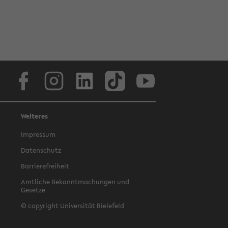
Facebook
Instagram
LinkedIn
TikTok
Youtube
Weiteres
Impressum
Datenschutz
Barrierefreiheit
Amtliche Bekanntmachungen und
Gesetze
© copyright Universität Bielefeld