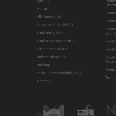
Karriere
Fakult
Litera
Mensa
Fakult
Hilfe und Notfall
Fakult
Personen-Suche (PEVZ)
Fakult
Studienangebot
Sportw
Studierendensekretariat
Fakult
Termine und Fristen
Fakult
Universitätsarchiv
Fakult
Wirtsc
UniShop
Medizi
Vorlesungsverzeichnis (eKVV)
Techni
Webmail