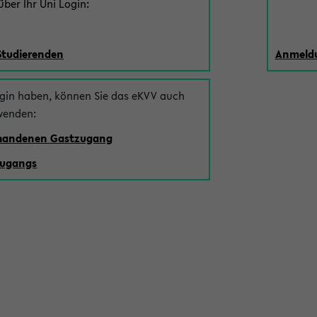
ber Ihr Uni Login:
Studierenden
Anmeldu
ogin haben, können Sie das eKVV auch
wenden:
rhandenen Gastzugang
zugangs