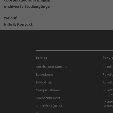
Courses taught in English
Archivierte Studiengänge
Verlauf
Hilfe & Kontakt
Service
Fakul
Anreise und Kontakt
Fakult
Bewerbung
Fakult
Bibliothek
Fakult
Campus-Bauen
Fakult
Philos
Hochschulsport
Fakult
IT-Services (BITS)
Gesun