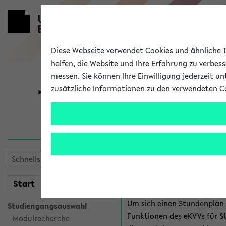
Diese Webseite verwendet Cookies und ähnliche Te
helfen, die Website und Ihre Erfahrung zu verbes
messen. Sie können Ihre Einwilligung jederzeit u
zusätzliche Informationen zu den verwendeten C
Universität
Forschung
Anmeldung 
Es gibt mehrere Möglichkeiten
eKVV für Studiere
mein
Start
eKVV
Um sich einen Stundenplan z
Studiengangsauswahl
Funktionen des eKVVs für S
Modulrecherche