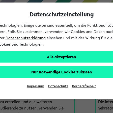
Datenschutzeinstellung
chnologien. Einige davon sind essentiell, um die Funktionalit
sern. Falls Sie zustimmen, verwenden wir Cookies und Daten auc
nter
Datenschutzerklärung
einsehen und mit der Wirkung für die 
ookies und Technologien.
Studium
Lehre
International
Alle akzeptieren
am eKVV
Nur notwendige Cookies zulassen
 zur Anmeldung am eKVV. Bitte wählen Sie die für Sie richtige 
Impressum
Datenschutz
Barrierefreiheit
nde
eKVV 
u erstellen und alle weiteren
Die inte
tudierende zu nutzen, verwenden Sie
Sekretar