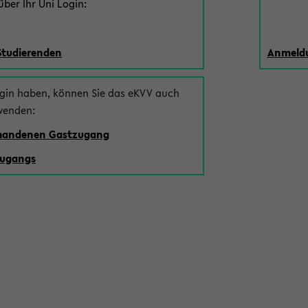
ber Ihr Uni Login:
Studierenden
Anmeldu
ogin haben, können Sie das eKVV auch
wenden:
rhandenen Gastzugang
zugangs