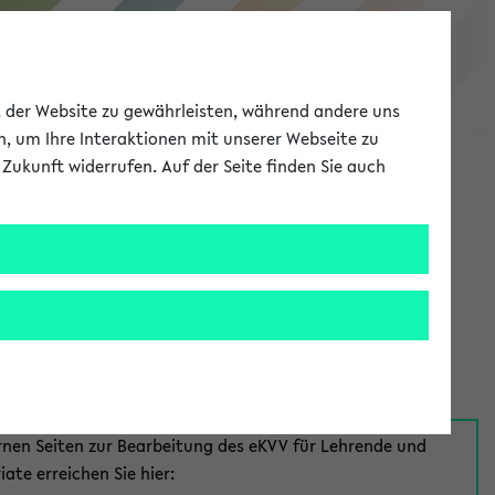
eKVV
ät der Website zu gewährleisten, während andere uns
h, um Ihre Interaktionen mit unserer Webseite zu
Zukunft widerrufen. Auf der Seite finden Sie auch
Meine Uni
EN
ANMELDEN
aus:
für Mitarbeiter*innen
rnen Seiten zur Bearbeitung des eKVV für Lehrende und
iate erreichen Sie hier: