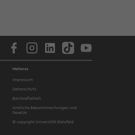
Facebook
Instagram
LinkedIn
TikTok
Youtube
Weiteres
Impressum
Datenschutz
Barrierefreiheit
Amtliche Bekanntmachungen und
Gesetze
© copyright Universität Bielefeld