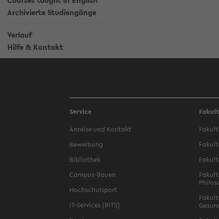
Courses taught in English
Archivierte Studiengänge
Verlauf
Hilfe & Kontakt
Service
Fakul
Anreise und Kontakt
Fakult
Bewerbung
Fakult
Bibliothek
Fakult
Campus-Bauen
Fakult
Philos
Hochschulsport
Fakult
IT-Services (BITS)
Gesun