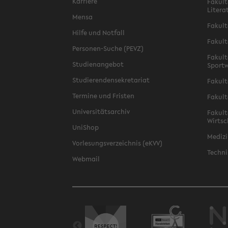
Karriere
Fakult
Litera
Mensa
Fakult
Hilfe und Notfall
Fakult
Personen-Suche (PEVZ)
Fakult
Studienangebot
Sportw
Studierendensekretariat
Fakult
Termine und Fristen
Fakult
Universitätsarchiv
Fakult
Wirtsc
UniShop
Medizi
Vorlesungsverzeichnis (eKVV)
Techni
Webmail