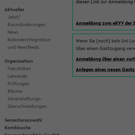
diesen Link zur Anmeldung ü
Aktuelles
Jetzt!
Anmeldung zum eKVV der 
Raumänderungen
News
Kalenderintegration
Wenn Sie (noch) kein Uni L
und Newsfeeds
über einen Gastzugang ver
Anmeldung über einen vo
Organisation
Fakultäten
Anlegen eines neuen Gast
Lehrende
Prüfungen
Räume
Veranstaltungs-
überschneidungen
Semesterauswahl
Kombisuche