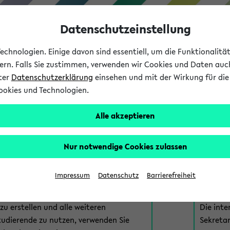
Datenschutzeinstellung
chnologien. Einige davon sind essentiell, um die Funktionalit
sern. Falls Sie zustimmen, verwenden wir Cookies und Daten auc
nter
Datenschutzerklärung
einsehen und mit der Wirkung für die 
ookies und Technologien.
Studium
Lehre
International
Alle akzeptieren
am eKVV
Nur notwendige Cookies zulassen
 zur Anmeldung am eKVV. Bitte wählen Sie die für Sie richtige 
Impressum
Datenschutz
Barrierefreiheit
nde
eKVV 
u erstellen und alle weiteren
Die inte
tudierende zu nutzen, verwenden Sie
Sekretar