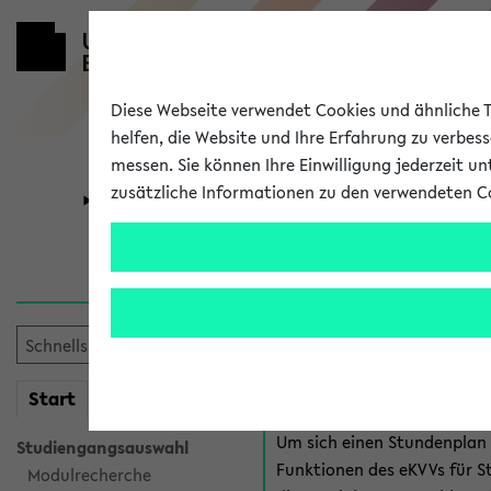
Diese Webseite verwendet Cookies und ähnliche Te
helfen, die Website und Ihre Erfahrung zu verbes
messen. Sie können Ihre Einwilligung jederzeit u
zusätzliche Informationen zu den verwendeten C
Universität
Forschung
Anmeldung 
Es gibt mehrere Möglichkeiten
eKVV für Studiere
mein
Start
eKVV
Um sich einen Stundenplan z
Studiengangsauswahl
Funktionen des eKVVs für S
Modulrecherche