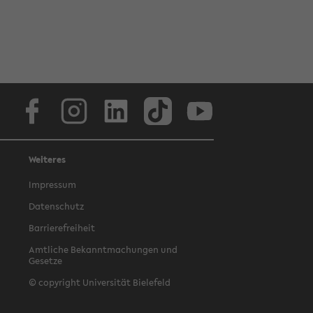
Facebook
Instagram
LinkedIn
TikTok
Youtube
Weiteres
Impressum
Datenschutz
Barrierefreiheit
Amtliche Bekanntmachungen und
Gesetze
© copyright Universität Bielefeld