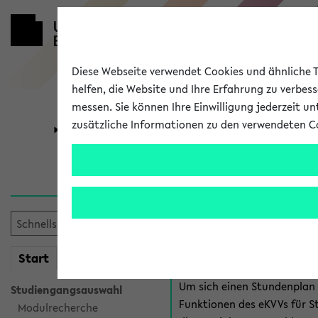
Diese Webseite verwendet Cookies und ähnliche Te
helfen, die Website und Ihre Erfahrung zu verbes
messen. Sie können Ihre Einwilligung jederzeit u
zusätzliche Informationen zu den verwendeten C
Universität
Forschung
Anmeldung 
Es gibt mehrere Möglichkeiten
eKVV für Studiere
mein
Start
eKVV
Um sich einen Stundenplan z
Studiengangsauswahl
Funktionen des eKVVs für S
Modulrecherche