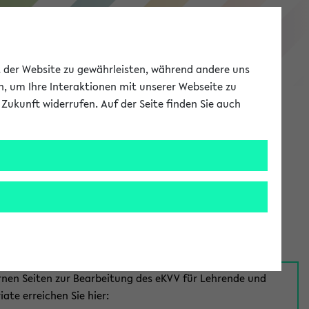
eKVV
ät der Website zu gewährleisten, während andere uns
h, um Ihre Interaktionen mit unserer Webseite zu
Zukunft widerrufen. Auf der Seite finden Sie auch
Meine Uni
EN
ANMELDEN
aus:
für Mitarbeiter*innen
rnen Seiten zur Bearbeitung des eKVV für Lehrende und
iate erreichen Sie hier: