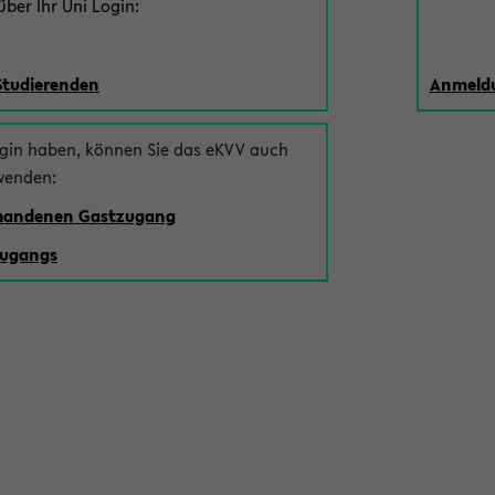
ber Ihr Uni Login:
Studierenden
Anmeldu
ogin haben, können Sie das eKVV auch
wenden:
rhandenen Gastzugang
zugangs