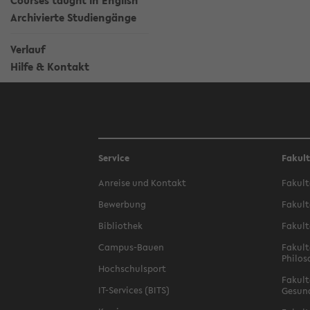
Courses taught in English
Archivierte Studiengänge
Verlauf
Hilfe & Kontakt
Service
Fakul
Anreise und Kontakt
Fakult
Bewerbung
Fakult
Bibliothek
Fakult
Campus-Bauen
Fakult
Philos
Hochschulsport
Fakult
IT-Services (BITS)
Gesun