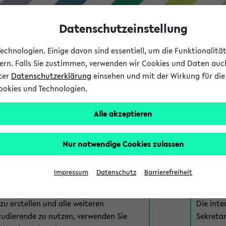
Datenschutzeinstellung
chnologien. Einige davon sind essentiell, um die Funktionalit
sern. Falls Sie zustimmen, verwenden wir Cookies und Daten auc
nter
Datenschutzerklärung
einsehen und mit der Wirkung für die 
ookies und Technologien.
Studium
Lehre
International
Alle akzeptieren
am eKVV
Nur notwendige Cookies zulassen
 zur Anmeldung am eKVV. Bitte wählen Sie die für Sie richtige 
Impressum
Datenschutz
Barrierefreiheit
nde
eKVV 
u erstellen und alle weiteren
Die inte
tudierende zu nutzen, verwenden Sie
Sekretar