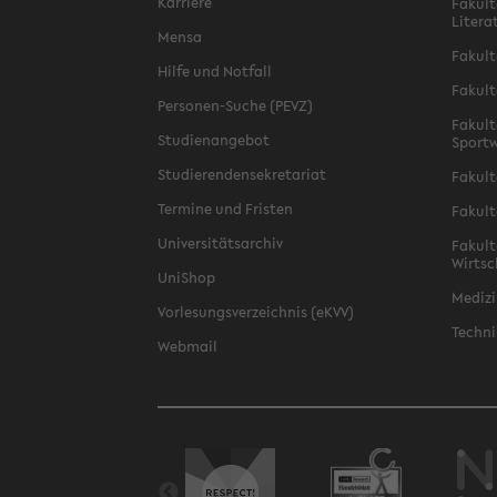
Karriere
Fakult
Litera
Mensa
Fakult
Hilfe und Notfall
Fakult
Personen-Suche (PEVZ)
Fakult
Studienangebot
Sportw
Studierendensekretariat
Fakult
Termine und Fristen
Fakult
Universitätsarchiv
Fakult
Wirtsc
UniShop
Medizi
Vorlesungsverzeichnis (eKVV)
Techni
Webmail