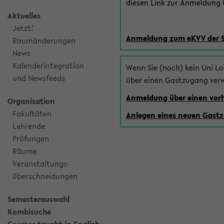
diesen Link zur Anmeldung ü
Aktuelles
Jetzt!
Anmeldung zum eKVV der 
Raumänderungen
News
Kalenderintegration
Wenn Sie (noch) kein Uni L
und Newsfeeds
über einen Gastzugang ver
Anmeldung über einen vo
Organisation
Fakultäten
Anlegen eines neuen Gast
Lehrende
Prüfungen
Räume
Veranstaltungs-
überschneidungen
Semesterauswahl
Kombisuche