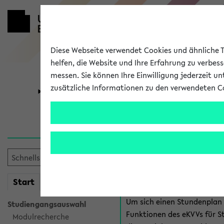
Diese Webseite verwendet Cookies und ähnliche Te
helfen, die Website und Ihre Erfahrung zu verbes
messen. Sie können Ihre Einwilligung jederzeit u
zusätzliche Informationen zu den verwendeten C
Universität
Forschung
Anmeldung 
Es gibt mehrere Möglichkeiten
eKVV für Studiere
mein
Start
eKVV
Um sich einen Stundenplan z
Studiengangsauswahl
Funktionen des eKVVs für S
Modulrecherche