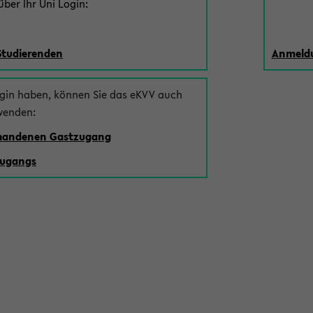
ber Ihr Uni Login:
Studierenden
Anmeldu
ogin haben, können Sie das eKVV auch
wenden:
rhandenen Gastzugang
zugangs