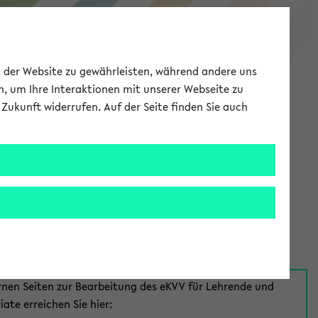
eKVV
ät der Website zu gewährleisten, während andere uns
h, um Ihre Interaktionen mit unserer Webseite zu
Zukunft widerrufen. Auf der Seite finden Sie auch
Meine Uni
EN
ANMELDEN
aus:
für Mitarbeiter*innen
rnen Seiten zur Bearbeitung des eKVV für Lehrende und
iate erreichen Sie hier: