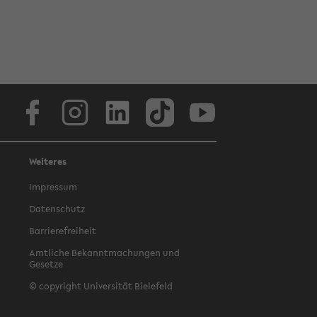
Facebook
Instagram
LinkedIn
TikTok
Youtube
Weiteres
Impressum
Datenschutz
Barrierefreiheit
Amtliche Bekanntmachungen und
Gesetze
© copyright Universität Bielefeld