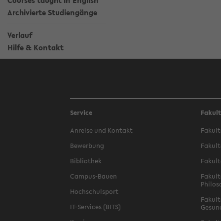
Courses taught in English
Archivierte Studiengänge
Verlauf
Hilfe & Kontakt
Service
Fakul
Anreise und Kontakt
Fakult
Bewerbung
Fakult
Bibliothek
Fakult
Campus-Bauen
Fakult
Philos
Hochschulsport
Fakult
IT-Services (BITS)
Gesun