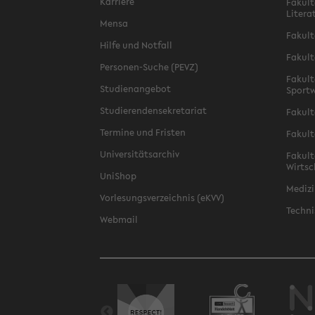
Karriere
Fakult
Litera
Mensa
Fakult
Hilfe und Notfall
Fakult
Personen-Suche (PEVZ)
Fakult
Studienangebot
Sportw
Studierendensekretariat
Fakult
Termine und Fristen
Fakult
Universitätsarchiv
Fakult
Wirtsc
UniShop
Medizi
Vorlesungsverzeichnis (eKVV)
Techni
Webmail