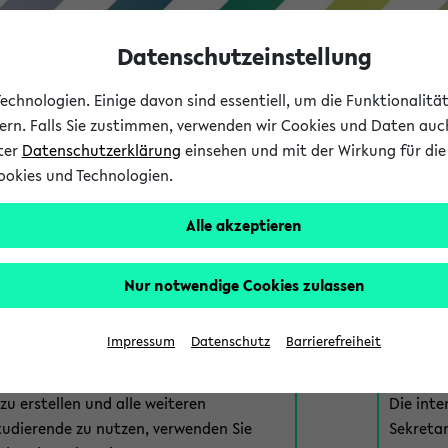
Datenschutzeinstellung
chnologien. Einige davon sind essentiell, um die Funktionalit
sern. Falls Sie zustimmen, verwenden wir Cookies und Daten auc
nter
Datenschutzerklärung
einsehen und mit der Wirkung für die 
ookies und Technologien.
Studium
Lehre
International
Alle akzeptieren
am eKVV
Nur notwendige Cookies zulassen
 zur Anmeldung am eKVV. Bitte wählen Sie die für Sie richtige 
Impressum
Datenschutz
Barrierefreiheit
nde
eKVV 
u erstellen und alle weiteren
Die inte
tudierende zu nutzen, verwenden Sie
Sekretar