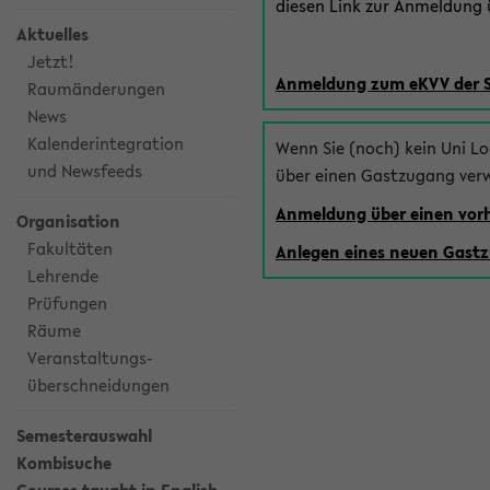
diesen Link zur Anmeldung ü
Aktuelles
Jetzt!
Anmeldung zum eKVV der 
Raumänderungen
News
Kalenderintegration
Wenn Sie (noch) kein Uni L
und Newsfeeds
über einen Gastzugang ver
Anmeldung über einen vo
Organisation
Fakultäten
Anlegen eines neuen Gast
Lehrende
Prüfungen
Räume
Veranstaltungs-
überschneidungen
Semesterauswahl
Kombisuche