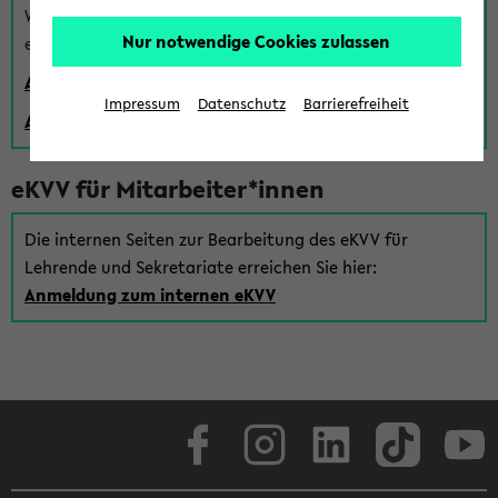
Wenn Sie (noch) kein Uni Login haben, können Sie das
Nur notwendige Cookies zulassen
eKVV auch über einen Gastzugang verwenden:
Anmeldung über einen vorhandenen Gastzugang
Impressum
Datenschutz
Barrierefreiheit
Anlegen eines neuen Gastzugangs
eKVV für Mitarbeiter*innen
Die internen Seiten zur Bearbeitung des eKVV für
Lehrende und Sekretariate erreichen Sie hier:
Anmeldung zum internen eKVV
Facebook
Instagram
LinkedIn
TikTok
Youtube