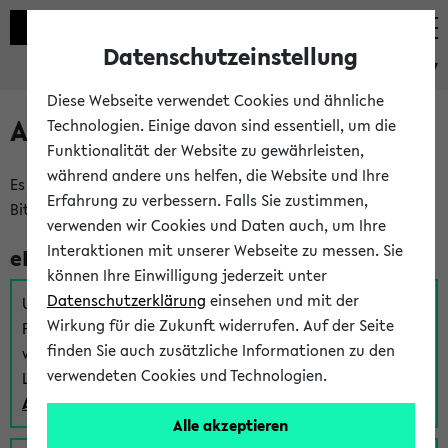
Datenschutzeinstellung
eKVV
Diese Webseite verwendet Cookies und ähnliche
Anmeldung am eKVV
Technologien. Einige davon sind essentiell, um die
Funktionalität der Website zu gewährleisten,
während andere uns helfen, die Website und Ihre
Es gibt mehrere Möglichkeiten zur Anmeldung am eKVV.
Erfahrung zu verbessern. Falls Sie zustimmen,
Bitte wählen Sie die für Sie richtige aus:
verwenden wir Cookies und Daten auch, um Ihre
Interaktionen mit unserer Webseite zu messen. Sie
eKVV für Studierende
können Ihre Einwilligung jederzeit unter
Datenschutzerklärung
einsehen und mit der
Um sich einen Stundenplan zu erstellen und alle weiteren
Wirkung für die Zukunft widerrufen. Auf der Seite
Funktionen des eKVVs für Studierende zu nutzen,
finden Sie auch zusätzliche Informationen zu den
verwenden Sie diesen Link zur Anmeldung über Ihr Uni
verwendeten Cookies und Technologien.
Login:
Anmeldung zum eKVV der Studierenden
Alle akzeptieren