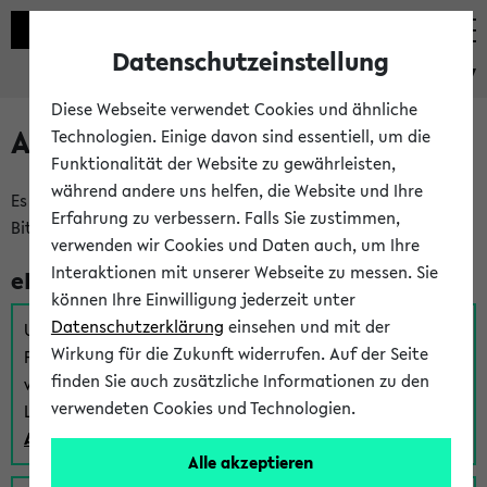
Datenschutzeinstellung
eKVV
Diese Webseite verwendet Cookies und ähnliche
Anmeldung am eKVV
Technologien. Einige davon sind essentiell, um die
Funktionalität der Website zu gewährleisten,
während andere uns helfen, die Website und Ihre
Es gibt mehrere Möglichkeiten zur Anmeldung am eKVV.
Erfahrung zu verbessern. Falls Sie zustimmen,
Bitte wählen Sie die für Sie richtige aus:
verwenden wir Cookies und Daten auch, um Ihre
Interaktionen mit unserer Webseite zu messen. Sie
eKVV für Studierende
können Ihre Einwilligung jederzeit unter
Datenschutzerklärung
einsehen und mit der
Um sich einen Stundenplan zu erstellen und alle weiteren
Wirkung für die Zukunft widerrufen. Auf der Seite
Funktionen des eKVVs für Studierende zu nutzen,
finden Sie auch zusätzliche Informationen zu den
verwenden Sie diesen Link zur Anmeldung über Ihr Uni
verwendeten Cookies und Technologien.
Login:
Anmeldung zum eKVV der Studierenden
Alle akzeptieren