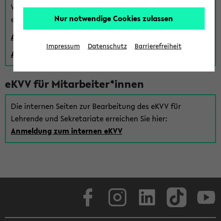
Wenn Sie (noch) kein Uni Login haben, können Sie das
Nur notwendige Cookies zulassen
eKVV auch über einen Gastzugang verwenden:
Anmeldung über einen vorhandenen Gastzugang
Impressum
Datenschutz
Barrierefreiheit
Anlegen eines neuen Gastzugangs
eKVV für Mitarbeiter*innen
Die internen Seiten zur Bearbeitung des eKVV für
Lehrende und Sekretariate erreichen Sie hier:
Anmeldung zum internen eKVV
Facebook
Instagram
LinkedIn
TikTok
Youtube