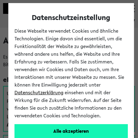
Datenschutzeinstellung
eKVV
Diese Webseite verwendet Cookies und ähnliche
Anmeldung am eKVV
Technologien. Einige davon sind essentiell, um die
Funktionalität der Website zu gewährleisten,
während andere uns helfen, die Website und Ihre
Es gibt mehrere Möglichkeiten zur Anmeldung am eKVV.
Erfahrung zu verbessern. Falls Sie zustimmen,
Bitte wählen Sie die für Sie richtige aus:
verwenden wir Cookies und Daten auch, um Ihre
Interaktionen mit unserer Webseite zu messen. Sie
eKVV für Studierende
können Ihre Einwilligung jederzeit unter
Datenschutzerklärung
einsehen und mit der
Um sich einen Stundenplan zu erstellen und alle weiteren
Wirkung für die Zukunft widerrufen. Auf der Seite
Funktionen des eKVVs für Studierende zu nutzen,
finden Sie auch zusätzliche Informationen zu den
verwenden Sie diesen Link zur Anmeldung über Ihr Uni
verwendeten Cookies und Technologien.
Login:
Anmeldung zum eKVV der Studierenden
Alle akzeptieren