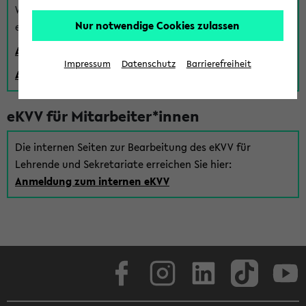
Wenn Sie (noch) kein Uni Login haben, können Sie das
Nur notwendige Cookies zulassen
eKVV auch über einen Gastzugang verwenden:
Anmeldung über einen vorhandenen Gastzugang
Impressum
Datenschutz
Barrierefreiheit
Anlegen eines neuen Gastzugangs
eKVV für Mitarbeiter*innen
Die internen Seiten zur Bearbeitung des eKVV für
Lehrende und Sekretariate erreichen Sie hier:
Anmeldung zum internen eKVV
Facebook
Instagram
LinkedIn
TikTok
Youtube