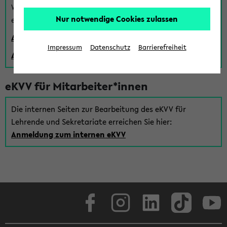
Wenn Sie (noch) kein Uni Login haben, können Sie das
Nur notwendige Cookies zulassen
eKVV auch über einen Gastzugang verwenden:
Anmeldung über einen vorhandenen Gastzugang
Impressum
Datenschutz
Barrierefreiheit
Anlegen eines neuen Gastzugangs
eKVV für Mitarbeiter*innen
Die internen Seiten zur Bearbeitung des eKVV für
Lehrende und Sekretariate erreichen Sie hier:
Anmeldung zum internen eKVV
Facebook
Instagram
LinkedIn
TikTok
Youtube