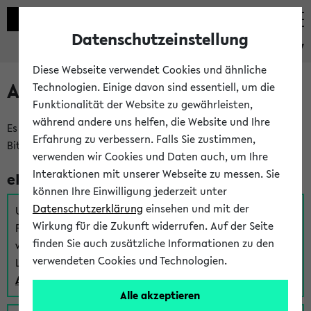
Datenschutzeinstellung
eKVV
Diese Webseite verwendet Cookies und ähnliche
Anmeldung am eKVV
Technologien. Einige davon sind essentiell, um die
Funktionalität der Website zu gewährleisten,
während andere uns helfen, die Website und Ihre
Es gibt mehrere Möglichkeiten zur Anmeldung am eKVV.
Erfahrung zu verbessern. Falls Sie zustimmen,
Bitte wählen Sie die für Sie richtige aus:
verwenden wir Cookies und Daten auch, um Ihre
Interaktionen mit unserer Webseite zu messen. Sie
eKVV für Studierende
können Ihre Einwilligung jederzeit unter
Datenschutzerklärung
einsehen und mit der
Um sich einen Stundenplan zu erstellen und alle weiteren
Wirkung für die Zukunft widerrufen. Auf der Seite
Funktionen des eKVVs für Studierende zu nutzen,
finden Sie auch zusätzliche Informationen zu den
verwenden Sie diesen Link zur Anmeldung über Ihr Uni
verwendeten Cookies und Technologien.
Login:
Anmeldung zum eKVV der Studierenden
Alle akzeptieren