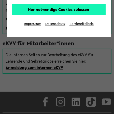
Wenn Sie (noch) kein Uni Login haben, können Sie das
Nur notwendige Cookies zulassen
eKVV auch über einen Gastzugang verwenden:
Anmeldung über einen vorhandenen Gastzugang
Impressum
Datenschutz
Barrierefreiheit
Anlegen eines neuen Gastzugangs
eKVV für Mitarbeiter*innen
Die internen Seiten zur Bearbeitung des eKVV für
Lehrende und Sekretariate erreichen Sie hier:
Anmeldung zum internen eKVV
Facebook
Instagram
LinkedIn
TikTok
Youtube