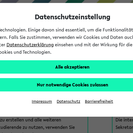
Datenschutzeinstellung
chnologien. Einige davon sind essentiell, um die Funktionalit
sern. Falls Sie zustimmen, verwenden wir Cookies und Daten auc
nter
Datenschutzerklärung
einsehen und mit der Wirkung für die 
ookies und Technologien.
Studium
Lehre
International
Alle akzeptieren
am eKVV
Nur notwendige Cookies zulassen
 zur Anmeldung am eKVV. Bitte wählen Sie die für Sie richtige 
Impressum
Datenschutz
Barrierefreiheit
nde
eKVV 
u erstellen und alle weiteren
Die inte
tudierende zu nutzen, verwenden Sie
Sekretar