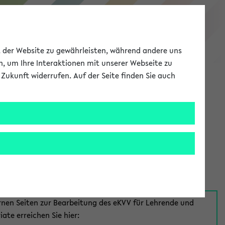
eKVV
ät der Website zu gewährleisten, während andere uns
h, um Ihre Interaktionen mit unserer Webseite zu
Zukunft widerrufen. Auf der Seite finden Sie auch
Meine Uni
EN
ANMELDEN
aus:
für Mitarbeiter*innen
rnen Seiten zur Bearbeitung des eKVV für Lehrende und
iate erreichen Sie hier: