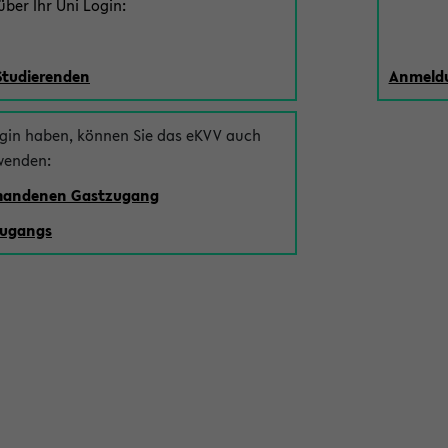
ber Ihr Uni Login:
Studierenden
Anmeldu
ogin haben, können Sie das eKVV auch
wenden:
rhandenen Gastzugang
zugangs