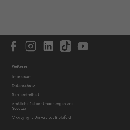
Facebook
Instagram
LinkedIn
TikTok
Youtube
Weiteres
Impressum
Datenschutz
Barrierefreiheit
Amtliche Bekanntmachungen und
Gesetze
© copyright Universität Bielefeld