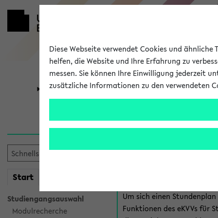
Diese Webseite verwendet Cookies und ähnliche Te
helfen, die Website und Ihre Erfahrung zu verbes
messen. Sie können Ihre Einwilligung jederzeit u
zusätzliche Informationen zu den verwendeten C
Universität
Forschung
Anmeldung 
Es gibt mehrere Möglichkeiten
eKVV für Studiere
mein
Start
eKVV
Um sich einen Stundenplan z
Studiengangsauswahl
Funktionen des eKVVs für S
Modulrecherche