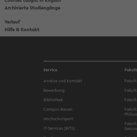
Courses taught in English
Archivierte Studiengänge
Verlauf
Hilfe & Kontakt
Service
Fakul
Anreise und Kontakt
Fakult
Bewerbung
Fakult
Bibliothek
Fakult
Campus-Bauen
Fakult
Philos
Hochschulsport
Fakult
IT-Services (BITS)
Gesun