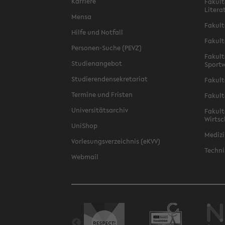
Karriere
Fakult
Litera
Mensa
Fakult
Hilfe und Notfall
Fakult
Personen-Suche (PEVZ)
Fakult
Studienangebot
Sportw
Studierendensekretariat
Fakult
Termine und Fristen
Fakult
Universitätsarchiv
Fakult
Wirtsc
UniShop
Medizi
Vorlesungsverzeichnis (eKVV)
Techni
Webmail