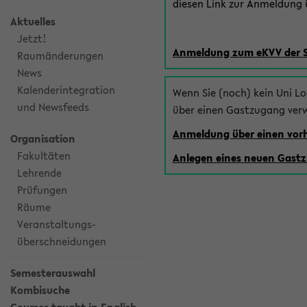
diesen Link zur Anmeldung ü
Aktuelles
Jetzt!
Anmeldung zum eKVV der 
Raumänderungen
News
Kalenderintegration
Wenn Sie (noch) kein Uni L
und Newsfeeds
über einen Gastzugang ver
Anmeldung über einen vo
Organisation
Fakultäten
Anlegen eines neuen Gast
Lehrende
Prüfungen
Räume
Veranstaltungs-
überschneidungen
Semesterauswahl
Kombisuche