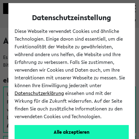
Datenschutzeinstellung
eKVV
Diese Webseite verwendet Cookies und ähnliche
Anmeldung am eKVV
Technologien. Einige davon sind essentiell, um die
Funktionalität der Website zu gewährleisten,
während andere uns helfen, die Website und Ihre
Es gibt mehrere Möglichkeiten zur Anmeldung am eKVV.
Erfahrung zu verbessern. Falls Sie zustimmen,
Bitte wählen Sie die für Sie richtige aus:
verwenden wir Cookies und Daten auch, um Ihre
Interaktionen mit unserer Webseite zu messen. Sie
eKVV für Studierende
können Ihre Einwilligung jederzeit unter
Datenschutzerklärung
einsehen und mit der
Um sich einen Stundenplan zu erstellen und alle weiteren
Wirkung für die Zukunft widerrufen. Auf der Seite
Funktionen des eKVVs für Studierende zu nutzen,
finden Sie auch zusätzliche Informationen zu den
verwenden Sie diesen Link zur Anmeldung über Ihr Uni
verwendeten Cookies und Technologien.
Login:
Anmeldung zum eKVV der Studierenden
Alle akzeptieren