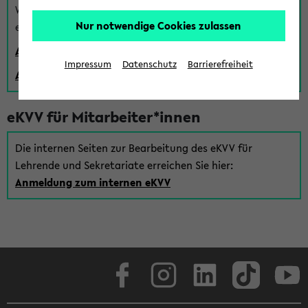
Wenn Sie (noch) kein Uni Login haben, können Sie das
Nur notwendige Cookies zulassen
eKVV auch über einen Gastzugang verwenden:
Anmeldung über einen vorhandenen Gastzugang
Impressum
Datenschutz
Barrierefreiheit
Anlegen eines neuen Gastzugangs
eKVV für Mitarbeiter*innen
Die internen Seiten zur Bearbeitung des eKVV für
Lehrende und Sekretariate erreichen Sie hier:
Anmeldung zum internen eKVV
Facebook
Instagram
LinkedIn
TikTok
Youtube