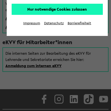
Wenn Sie (noch) kein Uni Login haben, können Sie das
Nur notwendige Cookies zulassen
eKVV auch über einen Gastzugang verwenden:
Anmeldung über einen vorhandenen Gastzugang
Impressum
Datenschutz
Barrierefreiheit
Anlegen eines neuen Gastzugangs
eKVV für Mitarbeiter*innen
Die internen Seiten zur Bearbeitung des eKVV für
Lehrende und Sekretariate erreichen Sie hier:
Anmeldung zum internen eKVV
Facebook
Instagram
LinkedIn
TikTok
Youtube