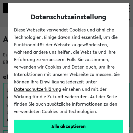
Datenschutzeinstellung
eKVV
Diese Webseite verwendet Cookies und ähnliche
Anmeldung am eKVV
Technologien. Einige davon sind essentiell, um die
Funktionalität der Website zu gewährleisten,
während andere uns helfen, die Website und Ihre
Es gibt mehrere Möglichkeiten zur Anmeldung am eKVV.
Erfahrung zu verbessern. Falls Sie zustimmen,
Bitte wählen Sie die für Sie richtige aus:
verwenden wir Cookies und Daten auch, um Ihre
Interaktionen mit unserer Webseite zu messen. Sie
eKVV für Studierende
können Ihre Einwilligung jederzeit unter
Datenschutzerklärung
einsehen und mit der
Um sich einen Stundenplan zu erstellen und alle weiteren
Wirkung für die Zukunft widerrufen. Auf der Seite
Funktionen des eKVVs für Studierende zu nutzen,
finden Sie auch zusätzliche Informationen zu den
verwenden Sie diesen Link zur Anmeldung über Ihr Uni
verwendeten Cookies und Technologien.
Login:
Anmeldung zum eKVV der Studierenden
Alle akzeptieren