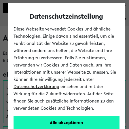
Datenschutzeinstellung
eKVV
Diese Webseite verwendet Cookies und ähnliche
Anmeldung am eKVV
Technologien. Einige davon sind essentiell, um die
Funktionalität der Website zu gewährleisten,
während andere uns helfen, die Website und Ihre
Es gibt mehrere Möglichkeiten zur Anmeldung am eKVV.
Erfahrung zu verbessern. Falls Sie zustimmen,
Bitte wählen Sie die für Sie richtige aus:
verwenden wir Cookies und Daten auch, um Ihre
Interaktionen mit unserer Webseite zu messen. Sie
eKVV für Studierende
können Ihre Einwilligung jederzeit unter
Datenschutzerklärung
einsehen und mit der
Um sich einen Stundenplan zu erstellen und alle weiteren
Wirkung für die Zukunft widerrufen. Auf der Seite
Funktionen des eKVVs für Studierende zu nutzen,
finden Sie auch zusätzliche Informationen zu den
verwenden Sie diesen Link zur Anmeldung über Ihr Uni
verwendeten Cookies und Technologien.
Login:
Anmeldung zum eKVV der Studierenden
Alle akzeptieren