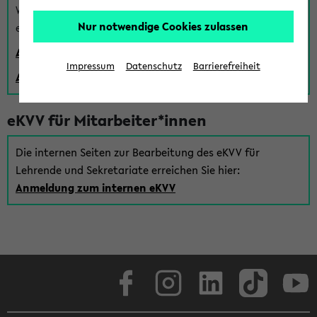
Wenn Sie (noch) kein Uni Login haben, können Sie das
Nur notwendige Cookies zulassen
eKVV auch über einen Gastzugang verwenden:
Anmeldung über einen vorhandenen Gastzugang
Impressum
Datenschutz
Barrierefreiheit
Anlegen eines neuen Gastzugangs
eKVV für Mitarbeiter*innen
Die internen Seiten zur Bearbeitung des eKVV für
Lehrende und Sekretariate erreichen Sie hier:
Anmeldung zum internen eKVV
Facebook
Instagram
LinkedIn
TikTok
Youtube