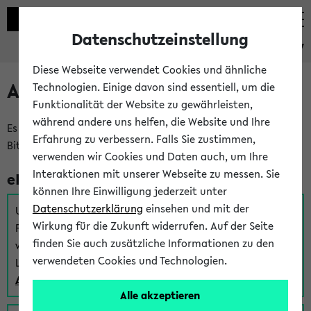
Datenschutzeinstellung
eKVV
Diese Webseite verwendet Cookies und ähnliche
Anmeldung am eKVV
Technologien. Einige davon sind essentiell, um die
Funktionalität der Website zu gewährleisten,
während andere uns helfen, die Website und Ihre
Es gibt mehrere Möglichkeiten zur Anmeldung am eKVV.
Erfahrung zu verbessern. Falls Sie zustimmen,
Bitte wählen Sie die für Sie richtige aus:
verwenden wir Cookies und Daten auch, um Ihre
Interaktionen mit unserer Webseite zu messen. Sie
eKVV für Studierende
können Ihre Einwilligung jederzeit unter
Datenschutzerklärung
einsehen und mit der
Um sich einen Stundenplan zu erstellen und alle weiteren
Wirkung für die Zukunft widerrufen. Auf der Seite
Funktionen des eKVVs für Studierende zu nutzen,
finden Sie auch zusätzliche Informationen zu den
verwenden Sie diesen Link zur Anmeldung über Ihr Uni
verwendeten Cookies und Technologien.
Login:
Anmeldung zum eKVV der Studierenden
Alle akzeptieren