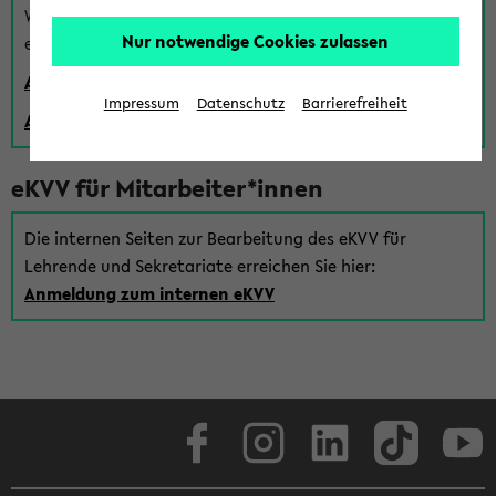
Wenn Sie (noch) kein Uni Login haben, können Sie das
Nur notwendige Cookies zulassen
eKVV auch über einen Gastzugang verwenden:
Anmeldung über einen vorhandenen Gastzugang
Impressum
Datenschutz
Barrierefreiheit
Anlegen eines neuen Gastzugangs
eKVV für Mitarbeiter*innen
Die internen Seiten zur Bearbeitung des eKVV für
Lehrende und Sekretariate erreichen Sie hier:
Anmeldung zum internen eKVV
Facebook
Instagram
LinkedIn
TikTok
Youtube