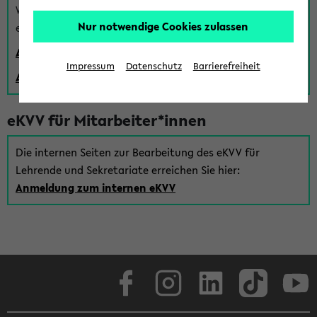
Wenn Sie (noch) kein Uni Login haben, können Sie das
Nur notwendige Cookies zulassen
eKVV auch über einen Gastzugang verwenden:
Anmeldung über einen vorhandenen Gastzugang
Impressum
Datenschutz
Barrierefreiheit
Anlegen eines neuen Gastzugangs
eKVV für Mitarbeiter*innen
Die internen Seiten zur Bearbeitung des eKVV für
Lehrende und Sekretariate erreichen Sie hier:
Anmeldung zum internen eKVV
Facebook
Instagram
LinkedIn
TikTok
Youtube