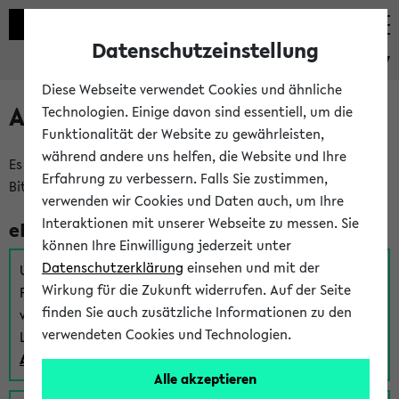
Datenschutzeinstellung
eKVV
Diese Webseite verwendet Cookies und ähnliche
Anmeldung am eKVV
Technologien. Einige davon sind essentiell, um die
Funktionalität der Website zu gewährleisten,
während andere uns helfen, die Website und Ihre
Es gibt mehrere Möglichkeiten zur Anmeldung am eKVV.
Erfahrung zu verbessern. Falls Sie zustimmen,
Bitte wählen Sie die für Sie richtige aus:
verwenden wir Cookies und Daten auch, um Ihre
Interaktionen mit unserer Webseite zu messen. Sie
eKVV für Studierende
können Ihre Einwilligung jederzeit unter
Datenschutzerklärung
einsehen und mit der
Um sich einen Stundenplan zu erstellen und alle weiteren
Wirkung für die Zukunft widerrufen. Auf der Seite
Funktionen des eKVVs für Studierende zu nutzen,
finden Sie auch zusätzliche Informationen zu den
verwenden Sie diesen Link zur Anmeldung über Ihr Uni
verwendeten Cookies und Technologien.
Login:
Anmeldung zum eKVV der Studierenden
Alle akzeptieren