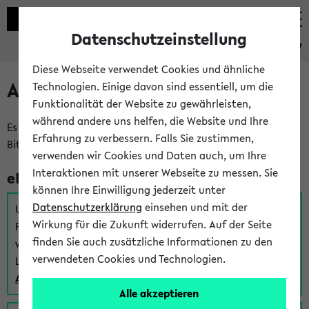
Datenschutzeinstellung
eKVV
Diese Webseite verwendet Cookies und ähnliche
Anmeldung am eKVV
Technologien. Einige davon sind essentiell, um die
Funktionalität der Website zu gewährleisten,
während andere uns helfen, die Website und Ihre
Es gibt mehrere Möglichkeiten zur Anmeldung am eKVV.
Erfahrung zu verbessern. Falls Sie zustimmen,
Bitte wählen Sie die für Sie richtige aus:
verwenden wir Cookies und Daten auch, um Ihre
Interaktionen mit unserer Webseite zu messen. Sie
eKVV für Studierende
können Ihre Einwilligung jederzeit unter
Datenschutzerklärung
einsehen und mit der
Um sich einen Stundenplan zu erstellen und alle weiteren
Wirkung für die Zukunft widerrufen. Auf der Seite
Funktionen des eKVVs für Studierende zu nutzen,
finden Sie auch zusätzliche Informationen zu den
verwenden Sie diesen Link zur Anmeldung über Ihr Uni
verwendeten Cookies und Technologien.
Login:
Anmeldung zum eKVV der Studierenden
Alle akzeptieren