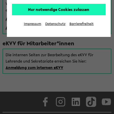
Wenn Sie (noch) kein Uni Login haben, können Sie das
Nur notwendige Cookies zulassen
eKVV auch über einen Gastzugang verwenden:
Anmeldung über einen vorhandenen Gastzugang
Impressum
Datenschutz
Barrierefreiheit
Anlegen eines neuen Gastzugangs
eKVV für Mitarbeiter*innen
Die internen Seiten zur Bearbeitung des eKVV für
Lehrende und Sekretariate erreichen Sie hier:
Anmeldung zum internen eKVV
Facebook
Instagram
LinkedIn
TikTok
Youtube