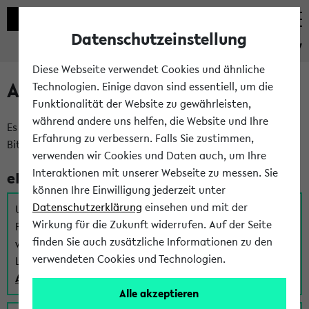
Datenschutzeinstellung
eKVV
Diese Webseite verwendet Cookies und ähnliche
Anmeldung am eKVV
Technologien. Einige davon sind essentiell, um die
Funktionalität der Website zu gewährleisten,
während andere uns helfen, die Website und Ihre
Es gibt mehrere Möglichkeiten zur Anmeldung am eKVV.
Erfahrung zu verbessern. Falls Sie zustimmen,
Bitte wählen Sie die für Sie richtige aus:
verwenden wir Cookies und Daten auch, um Ihre
Interaktionen mit unserer Webseite zu messen. Sie
eKVV für Studierende
können Ihre Einwilligung jederzeit unter
Datenschutzerklärung
einsehen und mit der
Um sich einen Stundenplan zu erstellen und alle weiteren
Wirkung für die Zukunft widerrufen. Auf der Seite
Funktionen des eKVVs für Studierende zu nutzen,
finden Sie auch zusätzliche Informationen zu den
verwenden Sie diesen Link zur Anmeldung über Ihr Uni
verwendeten Cookies und Technologien.
Login:
Anmeldung zum eKVV der Studierenden
Alle akzeptieren