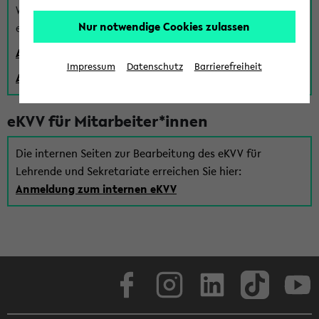
Wenn Sie (noch) kein Uni Login haben, können Sie das
Nur notwendige Cookies zulassen
eKVV auch über einen Gastzugang verwenden:
Anmeldung über einen vorhandenen Gastzugang
Impressum
Datenschutz
Barrierefreiheit
Anlegen eines neuen Gastzugangs
eKVV für Mitarbeiter*innen
Die internen Seiten zur Bearbeitung des eKVV für
Lehrende und Sekretariate erreichen Sie hier:
Anmeldung zum internen eKVV
Facebook
Instagram
LinkedIn
TikTok
Youtube