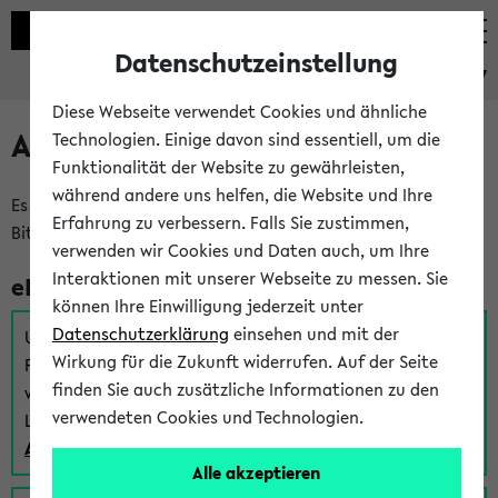
Datenschutzeinstellung
eKVV
Diese Webseite verwendet Cookies und ähnliche
Anmeldung am eKVV
Technologien. Einige davon sind essentiell, um die
Funktionalität der Website zu gewährleisten,
während andere uns helfen, die Website und Ihre
Es gibt mehrere Möglichkeiten zur Anmeldung am eKVV.
Erfahrung zu verbessern. Falls Sie zustimmen,
Bitte wählen Sie die für Sie richtige aus:
verwenden wir Cookies und Daten auch, um Ihre
Interaktionen mit unserer Webseite zu messen. Sie
eKVV für Studierende
können Ihre Einwilligung jederzeit unter
Datenschutzerklärung
einsehen und mit der
Um sich einen Stundenplan zu erstellen und alle weiteren
Wirkung für die Zukunft widerrufen. Auf der Seite
Funktionen des eKVVs für Studierende zu nutzen,
finden Sie auch zusätzliche Informationen zu den
verwenden Sie diesen Link zur Anmeldung über Ihr Uni
verwendeten Cookies und Technologien.
Login:
Anmeldung zum eKVV der Studierenden
Alle akzeptieren