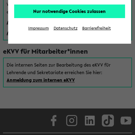
Wenn Sie (noch) kein Uni Login haben, können Sie das
Nur notwendige Cookies zulassen
eKVV auch über einen Gastzugang verwenden:
Anmeldung über einen vorhandenen Gastzugang
Impressum
Datenschutz
Barrierefreiheit
Anlegen eines neuen Gastzugangs
eKVV für Mitarbeiter*innen
Die internen Seiten zur Bearbeitung des eKVV für
Lehrende und Sekretariate erreichen Sie hier:
Anmeldung zum internen eKVV
Facebook
Instagram
LinkedIn
TikTok
Youtube