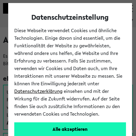
Datenschutzeinstellung
eKVV
Diese Webseite verwendet Cookies und ähnliche
Anmeldung am eKVV
Technologien. Einige davon sind essentiell, um die
Funktionalität der Website zu gewährleisten,
während andere uns helfen, die Website und Ihre
Es gibt mehrere Möglichkeiten zur Anmeldung am eKVV.
Erfahrung zu verbessern. Falls Sie zustimmen,
Bitte wählen Sie die für Sie richtige aus:
verwenden wir Cookies und Daten auch, um Ihre
Interaktionen mit unserer Webseite zu messen. Sie
eKVV für Studierende
können Ihre Einwilligung jederzeit unter
Datenschutzerklärung
einsehen und mit der
Um sich einen Stundenplan zu erstellen und alle weiteren
Wirkung für die Zukunft widerrufen. Auf der Seite
Funktionen des eKVVs für Studierende zu nutzen,
finden Sie auch zusätzliche Informationen zu den
verwenden Sie diesen Link zur Anmeldung über Ihr Uni
verwendeten Cookies und Technologien.
Login:
Anmeldung zum eKVV der Studierenden
Alle akzeptieren