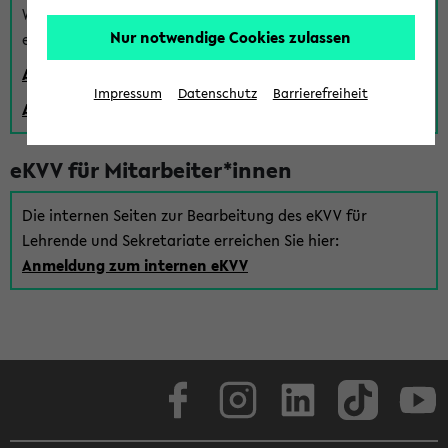
Wenn Sie (noch) kein Uni Login haben, können Sie das
Nur notwendige Cookies zulassen
eKVV auch über einen Gastzugang verwenden:
Anmeldung über einen vorhandenen Gastzugang
Impressum
Datenschutz
Barrierefreiheit
Anlegen eines neuen Gastzugangs
eKVV für Mitarbeiter*innen
Die internen Seiten zur Bearbeitung des eKVV für
Lehrende und Sekretariate erreichen Sie hier:
Anmeldung zum internen eKVV
Facebook
Instagram
LinkedIn
TikTok
Youtube