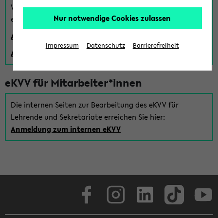
Wenn Sie (noch) kein Uni Login haben, können Sie das
Nur notwendige Cookies zulassen
eKVV auch über einen Gastzugang verwenden:
Anmeldung über einen vorhandenen Gastzugang
Impressum
Datenschutz
Barrierefreiheit
Anlegen eines neuen Gastzugangs
eKVV für Mitarbeiter*innen
Die internen Seiten zur Bearbeitung des eKVV für
Lehrende und Sekretariate erreichen Sie hier:
Anmeldung zum internen eKVV
Facebook
Instagram
LinkedIn
TikTok
Youtube