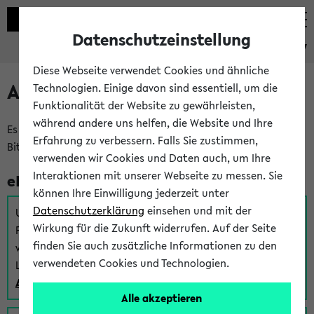
Datenschutzeinstellung
eKVV
Diese Webseite verwendet Cookies und ähnliche
Anmeldung am eKVV
Technologien. Einige davon sind essentiell, um die
Funktionalität der Website zu gewährleisten,
während andere uns helfen, die Website und Ihre
Es gibt mehrere Möglichkeiten zur Anmeldung am eKVV.
Erfahrung zu verbessern. Falls Sie zustimmen,
Bitte wählen Sie die für Sie richtige aus:
verwenden wir Cookies und Daten auch, um Ihre
Interaktionen mit unserer Webseite zu messen. Sie
eKVV für Studierende
können Ihre Einwilligung jederzeit unter
Datenschutzerklärung
einsehen und mit der
Um sich einen Stundenplan zu erstellen und alle weiteren
Wirkung für die Zukunft widerrufen. Auf der Seite
Funktionen des eKVVs für Studierende zu nutzen,
finden Sie auch zusätzliche Informationen zu den
verwenden Sie diesen Link zur Anmeldung über Ihr Uni
verwendeten Cookies und Technologien.
Login:
Anmeldung zum eKVV der Studierenden
Alle akzeptieren