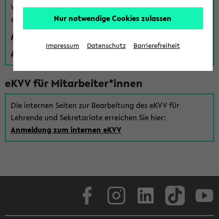
Wenn Sie (noch) kein Uni Login haben, können Sie das
Nur notwendige Cookies zulassen
eKVV auch über einen Gastzugang verwenden:
Anmeldung über einen vorhandenen Gastzugang
Impressum
Datenschutz
Barrierefreiheit
Anlegen eines neuen Gastzugangs
eKVV für Mitarbeiter*innen
Die internen Seiten zur Bearbeitung des eKVV für
Lehrende und Sekretariate erreichen Sie hier:
Anmeldung zum internen eKVV
Facebook
Instagram
LinkedIn
TikTok
Youtube