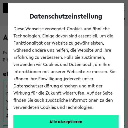
Datenschutzeinstellung
eKVV
Diese Webseite verwendet Cookies und ähnliche
Anmeldung am eKVV
Technologien. Einige davon sind essentiell, um die
Funktionalität der Website zu gewährleisten,
während andere uns helfen, die Website und Ihre
Es gibt mehrere Möglichkeiten zur Anmeldung am eKVV.
Erfahrung zu verbessern. Falls Sie zustimmen,
Bitte wählen Sie die für Sie richtige aus:
verwenden wir Cookies und Daten auch, um Ihre
Interaktionen mit unserer Webseite zu messen. Sie
eKVV für Studierende
können Ihre Einwilligung jederzeit unter
Datenschutzerklärung
einsehen und mit der
Um sich einen Stundenplan zu erstellen und alle weiteren
Wirkung für die Zukunft widerrufen. Auf der Seite
Funktionen des eKVVs für Studierende zu nutzen,
finden Sie auch zusätzliche Informationen zu den
verwenden Sie diesen Link zur Anmeldung über Ihr Uni
verwendeten Cookies und Technologien.
Login:
Anmeldung zum eKVV der Studierenden
Alle akzeptieren