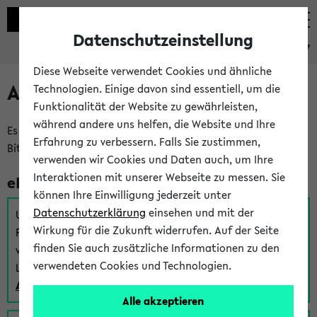
Datenschutzeinstellung
eKVV
Diese Webseite verwendet Cookies und ähnliche
Anmeldung am eKVV
Technologien. Einige davon sind essentiell, um die
Funktionalität der Website zu gewährleisten,
während andere uns helfen, die Website und Ihre
Es gibt mehrere Möglichkeiten zur Anmeldung am eKVV.
Erfahrung zu verbessern. Falls Sie zustimmen,
Bitte wählen Sie die für Sie richtige aus:
verwenden wir Cookies und Daten auch, um Ihre
Interaktionen mit unserer Webseite zu messen. Sie
eKVV für Studierende
können Ihre Einwilligung jederzeit unter
Datenschutzerklärung
einsehen und mit der
Um sich einen Stundenplan zu erstellen und alle weiteren
Wirkung für die Zukunft widerrufen. Auf der Seite
Funktionen des eKVVs für Studierende zu nutzen,
finden Sie auch zusätzliche Informationen zu den
verwenden Sie diesen Link zur Anmeldung über Ihr Uni
verwendeten Cookies und Technologien.
Login:
Anmeldung zum eKVV der Studierenden
Alle akzeptieren