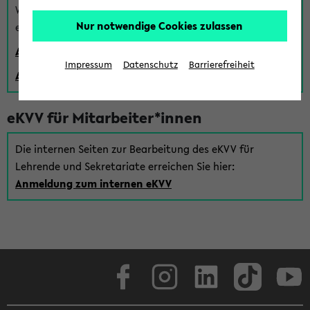
Wenn Sie (noch) kein Uni Login haben, können Sie das
Nur notwendige Cookies zulassen
eKVV auch über einen Gastzugang verwenden:
Anmeldung über einen vorhandenen Gastzugang
Impressum
Datenschutz
Barrierefreiheit
Anlegen eines neuen Gastzugangs
eKVV für Mitarbeiter*innen
Die internen Seiten zur Bearbeitung des eKVV für
Lehrende und Sekretariate erreichen Sie hier:
Anmeldung zum internen eKVV
Facebook
Instagram
LinkedIn
TikTok
Youtube