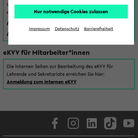
Wenn Sie (noch) kein Uni Login haben, können Sie das
Nur notwendige Cookies zulassen
eKVV auch über einen Gastzugang verwenden:
Anmeldung über einen vorhandenen Gastzugang
Impressum
Datenschutz
Barrierefreiheit
Anlegen eines neuen Gastzugangs
eKVV für Mitarbeiter*innen
Die internen Seiten zur Bearbeitung des eKVV für
Lehrende und Sekretariate erreichen Sie hier:
Anmeldung zum internen eKVV
Facebook
Instagram
LinkedIn
TikTok
Youtube