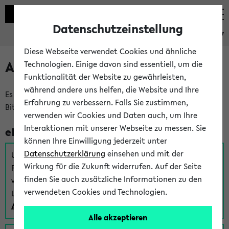
Datenschutzeinstellung
eKVV
Diese Webseite verwendet Cookies und ähnliche
Anmeldung am eKVV
Technologien. Einige davon sind essentiell, um die
Funktionalität der Website zu gewährleisten,
während andere uns helfen, die Website und Ihre
Es gibt mehrere Möglichkeiten zur Anmeldung am eKVV.
Erfahrung zu verbessern. Falls Sie zustimmen,
Bitte wählen Sie die für Sie richtige aus:
verwenden wir Cookies und Daten auch, um Ihre
Interaktionen mit unserer Webseite zu messen. Sie
eKVV für Studierende
können Ihre Einwilligung jederzeit unter
Datenschutzerklärung
einsehen und mit der
Um sich einen Stundenplan zu erstellen und alle weiteren
Wirkung für die Zukunft widerrufen. Auf der Seite
Funktionen des eKVVs für Studierende zu nutzen,
finden Sie auch zusätzliche Informationen zu den
verwenden Sie diesen Link zur Anmeldung über Ihr Uni
verwendeten Cookies und Technologien.
Login:
Anmeldung zum eKVV der Studierenden
Alle akzeptieren