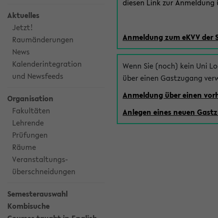
diesen Link zur Anmeldung ü
Aktuelles
Jetzt!
Anmeldung zum eKVV der 
Raumänderungen
News
Kalenderintegration
Wenn Sie (noch) kein Uni L
und Newsfeeds
über einen Gastzugang ver
Anmeldung über einen vo
Organisation
Fakultäten
Anlegen eines neuen Gast
Lehrende
Prüfungen
Räume
Veranstaltungs-
überschneidungen
Semesterauswahl
Kombisuche