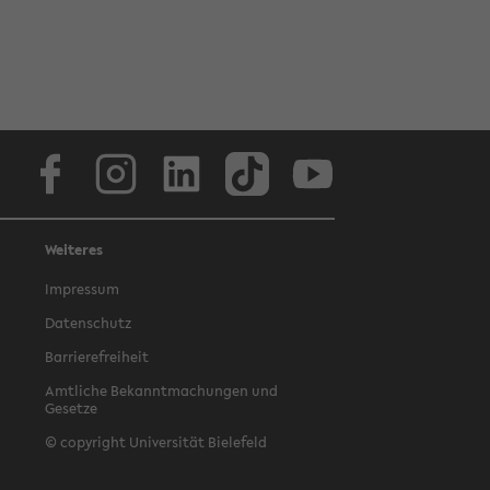
Facebook
Instagram
LinkedIn
TikTok
Youtube
Weiteres
Impressum
Datenschutz
Barrierefreiheit
Amtliche Bekanntmachungen und
Gesetze
© copyright Universität Bielefeld