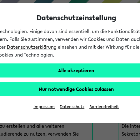
Datenschutzeinstellung
chnologien. Einige davon sind essentiell, um die Funktionalit
sern. Falls Sie zustimmen, verwenden wir Cookies und Daten auc
nter
Datenschutzerklärung
einsehen und mit der Wirkung für die 
ookies und Technologien.
Studium
Lehre
International
Alle akzeptieren
am eKVV
Nur notwendige Cookies zulassen
 zur Anmeldung am eKVV. Bitte wählen Sie die für Sie richtige 
Impressum
Datenschutz
Barrierefreiheit
nde
eKVV 
u erstellen und alle weiteren
Die inte
tudierende zu nutzen, verwenden Sie
Sekretar