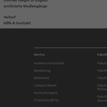
Courses taught in English
Archivierte Studiengänge
Verlauf
Hilfe & Kontakt
Service
Fakul
Anreise und Kontakt
Fakult
Bewerbung
Fakult
Bibliothek
Fakult
Campus-Bauen
Fakult
Philos
Hochschulsport
Fakult
IT-Services (BITS)
Gesun