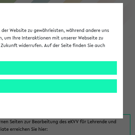
eKVV
ät der Website zu gewährleisten, während andere uns
h, um Ihre Interaktionen mit unserer Webseite zu
Zukunft widerrufen. Auf der Seite finden Sie auch
Meine Uni
EN
ANMELDEN
aus:
für Mitarbeiter*innen
rnen Seiten zur Bearbeitung des eKVV für Lehrende und
iate erreichen Sie hier: