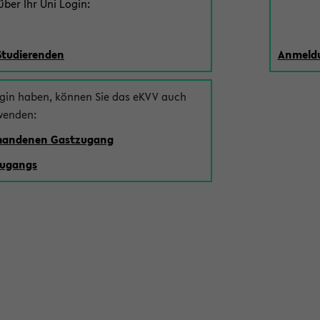
ber Ihr Uni Login:
Studierenden
Anmeldu
ogin haben, können Sie das eKVV auch
wenden:
rhandenen Gastzugang
zugangs