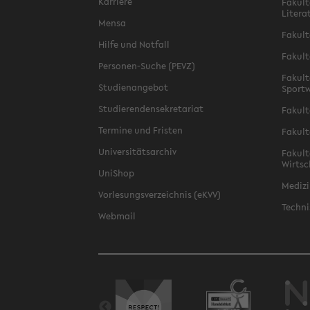
Karriere
Fakult
Litera
Mensa
Fakult
Hilfe und Notfall
Fakult
Personen-Suche (PEVZ)
Fakult
Studienangebot
Sportw
Studierendensekretariat
Fakult
Termine und Fristen
Fakult
Universitätsarchiv
Fakult
Wirtsc
UniShop
Medizi
Vorlesungsverzeichnis (eKVV)
Techni
Webmail