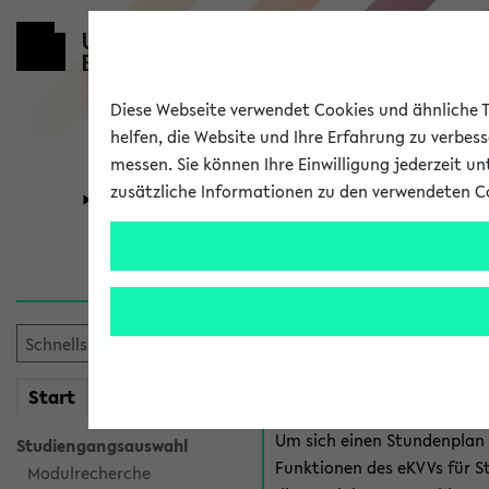
Diese Webseite verwendet Cookies und ähnliche Te
helfen, die Website und Ihre Erfahrung zu verbes
messen. Sie können Ihre Einwilligung jederzeit u
zusätzliche Informationen zu den verwendeten C
Universität
Forschung
Anmeldung 
Es gibt mehrere Möglichkeiten
eKVV für Studiere
mein
Start
eKVV
Um sich einen Stundenplan z
Studiengangsauswahl
Funktionen des eKVVs für S
Modulrecherche