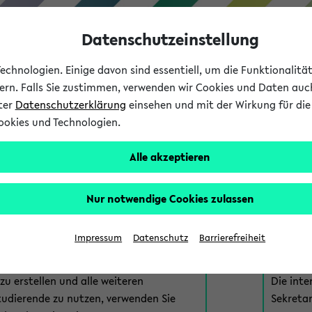
Datenschutzeinstellung
chnologien. Einige davon sind essentiell, um die Funktionalit
sern. Falls Sie zustimmen, verwenden wir Cookies und Daten auc
nter
Datenschutzerklärung
einsehen und mit der Wirkung für die 
ookies und Technologien.
Studium
Lehre
International
Alle akzeptieren
am eKVV
Nur notwendige Cookies zulassen
 zur Anmeldung am eKVV. Bitte wählen Sie die für Sie richtige 
Impressum
Datenschutz
Barrierefreiheit
nde
eKVV 
u erstellen und alle weiteren
Die inte
tudierende zu nutzen, verwenden Sie
Sekretar