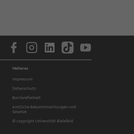
Facebook
Instagram
LinkedIn
TikTok
Youtube
Weiteres
Impressum
Datenschutz
Barrierefreiheit
Amtliche Bekanntmachungen und
Gesetze
© copyright Universität Bielefeld