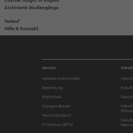
Courses taught in English
Archivierte Studiengänge
Verlauf
Hilfe & Kontakt
Service
Fakul
Anreise und Kontakt
Fakult
Bewerbung
Fakult
Bibliothek
Fakult
Campus-Bauen
Fakult
Philos
Hochschulsport
Fakult
IT-Services (BITS)
Gesun