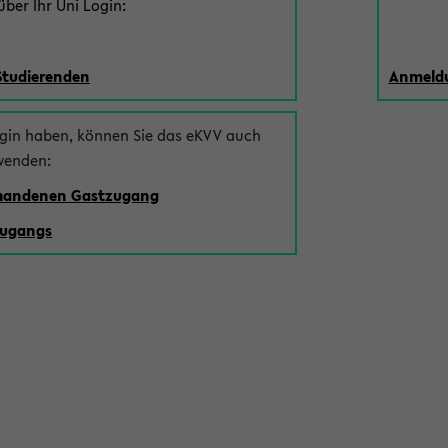
ber Ihr Uni Login:
Studierenden
Anmeldu
ogin haben, können Sie das eKVV auch
wenden:
rhandenen Gastzugang
zugangs