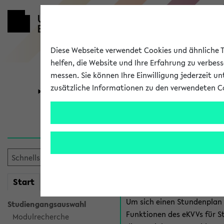
Diese Webseite verwendet Cookies und ähnliche Te
helfen, die Website und Ihre Erfahrung zu verbes
messen. Sie können Ihre Einwilligung jederzeit u
zusätzliche Informationen zu den verwendeten C
Universität
Forschung
Anmeldung 
Es gibt mehrere Möglichkeiten
eKVV für Studiere
mein
Start
eKVV
Um sich einen Stundenplan z
Studiengangsauswahl
Funktionen des eKVVs für S
Modulrecherche