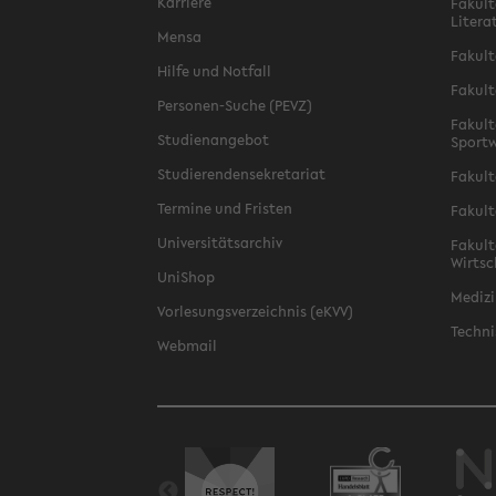
Karriere
Fakult
Litera
Mensa
Fakult
Hilfe und Notfall
Fakult
Personen-Suche (PEVZ)
Fakult
Studienangebot
Sportw
Studierendensekretariat
Fakult
Termine und Fristen
Fakult
Universitätsarchiv
Fakult
Wirtsc
UniShop
Medizi
Vorlesungsverzeichnis (eKVV)
Techni
Webmail