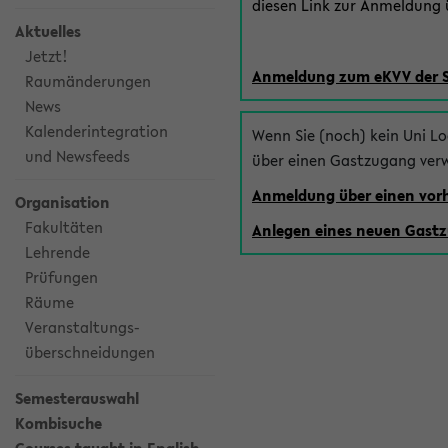
diesen Link zur Anmeldung ü
Aktuelles
Jetzt!
Anmeldung zum eKVV der 
Raumänderungen
News
Kalenderintegration
Wenn Sie (noch) kein Uni L
und Newsfeeds
über einen Gastzugang ver
Anmeldung über einen vo
Organisation
Fakultäten
Anlegen eines neuen Gast
Lehrende
Prüfungen
Räume
Veranstaltungs-
überschneidungen
Semesterauswahl
Kombisuche