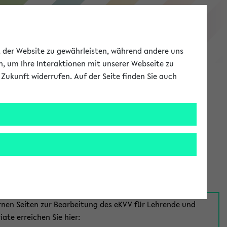
eKVV
ät der Website zu gewährleisten, während andere uns
h, um Ihre Interaktionen mit unserer Webseite zu
Zukunft widerrufen. Auf der Seite finden Sie auch
Meine Uni
EN
ANMELDEN
aus:
für Mitarbeiter*innen
rnen Seiten zur Bearbeitung des eKVV für Lehrende und
iate erreichen Sie hier: