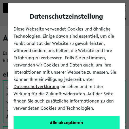
Datenschutzeinstellung
eKVV
Diese Webseite verwendet Cookies und ähnliche
Anmeldung am eKVV
Technologien. Einige davon sind essentiell, um die
Funktionalität der Website zu gewährleisten,
während andere uns helfen, die Website und Ihre
Es gibt mehrere Möglichkeiten zur Anmeldung am eKVV.
Erfahrung zu verbessern. Falls Sie zustimmen,
Bitte wählen Sie die für Sie richtige aus:
verwenden wir Cookies und Daten auch, um Ihre
Interaktionen mit unserer Webseite zu messen. Sie
eKVV für Studierende
können Ihre Einwilligung jederzeit unter
Datenschutzerklärung
einsehen und mit der
Um sich einen Stundenplan zu erstellen und alle weiteren
Wirkung für die Zukunft widerrufen. Auf der Seite
Funktionen des eKVVs für Studierende zu nutzen,
finden Sie auch zusätzliche Informationen zu den
verwenden Sie diesen Link zur Anmeldung über Ihr Uni
verwendeten Cookies und Technologien.
Login:
Anmeldung zum eKVV der Studierenden
Alle akzeptieren