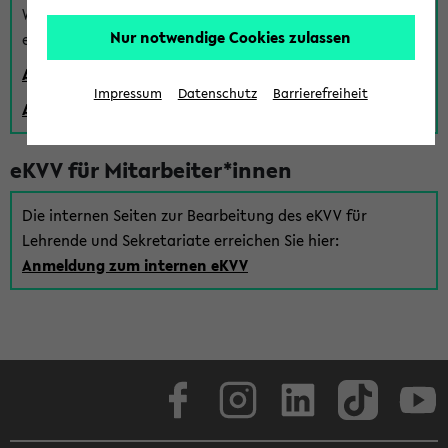
Wenn Sie (noch) kein Uni Login haben, können Sie das
Nur notwendige Cookies zulassen
eKVV auch über einen Gastzugang verwenden:
Anmeldung über einen vorhandenen Gastzugang
Impressum
Datenschutz
Barrierefreiheit
Anlegen eines neuen Gastzugangs
eKVV für Mitarbeiter*innen
Die internen Seiten zur Bearbeitung des eKVV für
Lehrende und Sekretariate erreichen Sie hier:
Anmeldung zum internen eKVV
Facebook
Instagram
LinkedIn
TikTok
Youtube