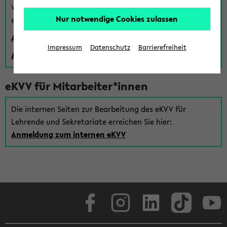
Wenn Sie (noch) kein Uni Login haben, können Sie das
Nur notwendige Cookies zulassen
eKVV auch über einen Gastzugang verwenden:
Anmeldung über einen vorhandenen Gastzugang
Impressum
Datenschutz
Barrierefreiheit
Anlegen eines neuen Gastzugangs
eKVV für Mitarbeiter*innen
Die internen Seiten zur Bearbeitung des eKVV für
Lehrende und Sekretariate erreichen Sie hier:
Anmeldung zum internen eKVV
Facebook
Instagram
LinkedIn
TikTok
Youtube