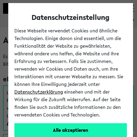
Datenschutzeinstellung
eKVV
Diese Webseite verwendet Cookies und ähnliche
Anmeldung am eKVV
Technologien. Einige davon sind essentiell, um die
Funktionalität der Website zu gewährleisten,
während andere uns helfen, die Website und Ihre
Es gibt mehrere Möglichkeiten zur Anmeldung am eKVV.
Erfahrung zu verbessern. Falls Sie zustimmen,
Bitte wählen Sie die für Sie richtige aus:
verwenden wir Cookies und Daten auch, um Ihre
Interaktionen mit unserer Webseite zu messen. Sie
eKVV für Studierende
können Ihre Einwilligung jederzeit unter
Datenschutzerklärung
einsehen und mit der
Um sich einen Stundenplan zu erstellen und alle weiteren
Wirkung für die Zukunft widerrufen. Auf der Seite
Funktionen des eKVVs für Studierende zu nutzen,
finden Sie auch zusätzliche Informationen zu den
verwenden Sie diesen Link zur Anmeldung über Ihr Uni
verwendeten Cookies und Technologien.
Login:
Anmeldung zum eKVV der Studierenden
Alle akzeptieren