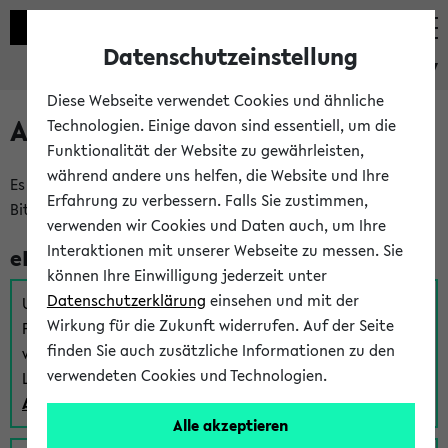
Datenschutzeinstellung
eKVV
Diese Webseite verwendet Cookies und ähnliche
Anmeldung am eKVV
Technologien. Einige davon sind essentiell, um die
Funktionalität der Website zu gewährleisten,
während andere uns helfen, die Website und Ihre
Es gibt mehrere Möglichkeiten zur Anmeldung am eKVV.
Erfahrung zu verbessern. Falls Sie zustimmen,
Bitte wählen Sie die für Sie richtige aus:
verwenden wir Cookies und Daten auch, um Ihre
Interaktionen mit unserer Webseite zu messen. Sie
eKVV für Studierende
können Ihre Einwilligung jederzeit unter
Datenschutzerklärung
einsehen und mit der
Um sich einen Stundenplan zu erstellen und alle weiteren
Wirkung für die Zukunft widerrufen. Auf der Seite
Funktionen des eKVVs für Studierende zu nutzen,
finden Sie auch zusätzliche Informationen zu den
verwenden Sie diesen Link zur Anmeldung über Ihr Uni
verwendeten Cookies und Technologien.
Login:
Anmeldung zum eKVV der Studierenden
Alle akzeptieren