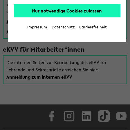
Wenn Sie (noch) kein Uni Login haben, können Sie das
Nur notwendige Cookies zulassen
eKVV auch über einen Gastzugang verwenden:
Anmeldung über einen vorhandenen Gastzugang
Impressum
Datenschutz
Barrierefreiheit
Anlegen eines neuen Gastzugangs
eKVV für Mitarbeiter*innen
Die internen Seiten zur Bearbeitung des eKVV für
Lehrende und Sekretariate erreichen Sie hier:
Anmeldung zum internen eKVV
Facebook
Instagram
LinkedIn
TikTok
Youtube