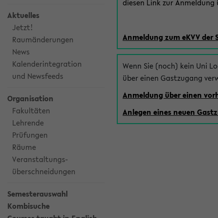
diesen Link zur Anmeldung ü
Aktuelles
Jetzt!
Anmeldung zum eKVV der 
Raumänderungen
News
Kalenderintegration
Wenn Sie (noch) kein Uni L
und Newsfeeds
über einen Gastzugang ver
Anmeldung über einen vo
Organisation
Fakultäten
Anlegen eines neuen Gast
Lehrende
Prüfungen
Räume
Veranstaltungs-
überschneidungen
Semesterauswahl
Kombisuche