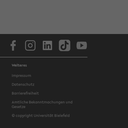
Facebook
Instagram
LinkedIn
TikTok
Youtube
Weiteres
Impressum
Datenschutz
Barrierefreiheit
Amtliche Bekanntmachungen und
Gesetze
© copyright Universität Bielefeld