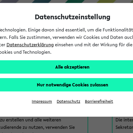
Datenschutzeinstellung
chnologien. Einige davon sind essentiell, um die Funktionalit
sern. Falls Sie zustimmen, verwenden wir Cookies und Daten auc
nter
Datenschutzerklärung
einsehen und mit der Wirkung für die 
ookies und Technologien.
Studium
Lehre
International
Alle akzeptieren
am eKVV
Nur notwendige Cookies zulassen
 zur Anmeldung am eKVV. Bitte wählen Sie die für Sie richtige 
Impressum
Datenschutz
Barrierefreiheit
nde
eKVV 
u erstellen und alle weiteren
Die inte
tudierende zu nutzen, verwenden Sie
Sekretar