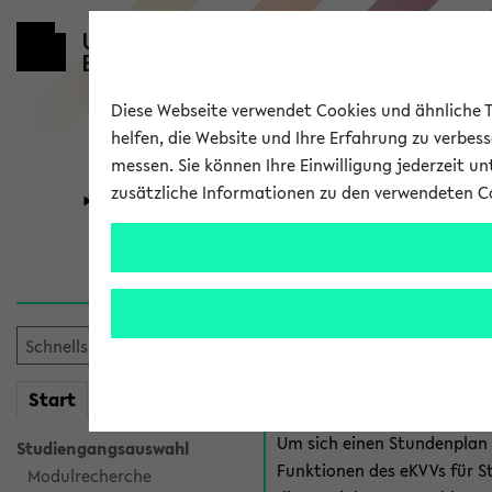
Diese Webseite verwendet Cookies und ähnliche Te
helfen, die Website und Ihre Erfahrung zu verbes
messen. Sie können Ihre Einwilligung jederzeit u
zusätzliche Informationen zu den verwendeten C
Universität
Forschung
Anmeldung 
Es gibt mehrere Möglichkeiten
eKVV für Studiere
mein
Start
eKVV
Um sich einen Stundenplan z
Studiengangsauswahl
Funktionen des eKVVs für S
Modulrecherche