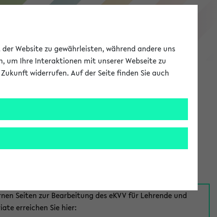
eKVV
ät der Website zu gewährleisten, während andere uns
h, um Ihre Interaktionen mit unserer Webseite zu
Zukunft widerrufen. Auf der Seite finden Sie auch
Meine Uni
EN
ANMELDEN
aus:
für Mitarbeiter*innen
rnen Seiten zur Bearbeitung des eKVV für Lehrende und
iate erreichen Sie hier: