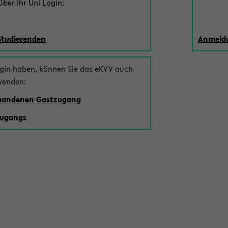
ber Ihr Uni Login:
Studierenden
Anmeldu
ogin haben, können Sie das eKVV auch
wenden:
rhandenen Gastzugang
zugangs