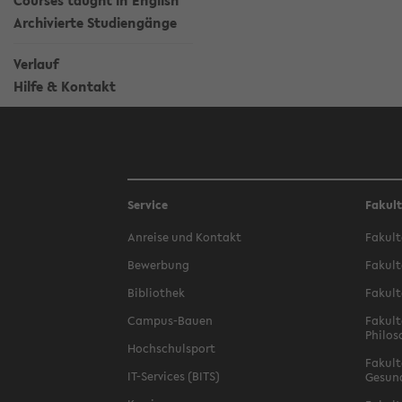
Courses taught in English
Archivierte Studiengänge
Verlauf
Hilfe & Kontakt
Service
Fakul
Anreise und Kontakt
Fakult
Bewerbung
Fakult
Bibliothek
Fakult
Campus-Bauen
Fakult
Philos
Hochschulsport
Fakult
IT-Services (BITS)
Gesun