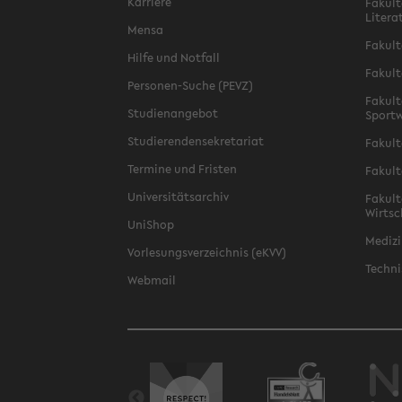
Karriere
Fakult
Litera
Mensa
Fakult
Hilfe und Notfall
Fakult
Personen-Suche (PEVZ)
Fakult
Studienangebot
Sportw
Studierendensekretariat
Fakult
Termine und Fristen
Fakult
Universitätsarchiv
Fakult
Wirtsc
UniShop
Medizi
Vorlesungsverzeichnis (eKVV)
Techni
Webmail