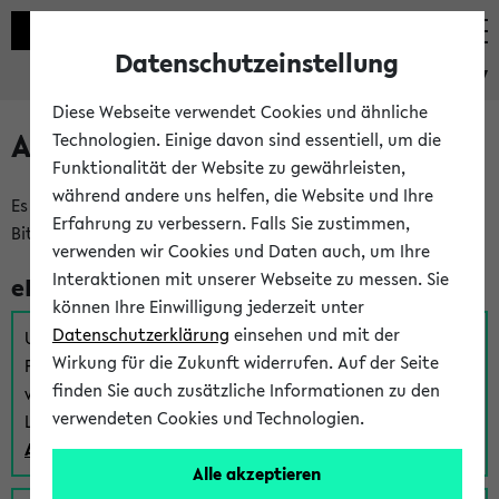
Datenschutzeinstellung
eKVV
Diese Webseite verwendet Cookies und ähnliche
Anmeldung am eKVV
Technologien. Einige davon sind essentiell, um die
Funktionalität der Website zu gewährleisten,
während andere uns helfen, die Website und Ihre
Es gibt mehrere Möglichkeiten zur Anmeldung am eKVV.
Erfahrung zu verbessern. Falls Sie zustimmen,
Bitte wählen Sie die für Sie richtige aus:
verwenden wir Cookies und Daten auch, um Ihre
Interaktionen mit unserer Webseite zu messen. Sie
eKVV für Studierende
können Ihre Einwilligung jederzeit unter
Datenschutzerklärung
einsehen und mit der
Um sich einen Stundenplan zu erstellen und alle weiteren
Wirkung für die Zukunft widerrufen. Auf der Seite
Funktionen des eKVVs für Studierende zu nutzen,
finden Sie auch zusätzliche Informationen zu den
verwenden Sie diesen Link zur Anmeldung über Ihr Uni
verwendeten Cookies und Technologien.
Login:
Anmeldung zum eKVV der Studierenden
Alle akzeptieren