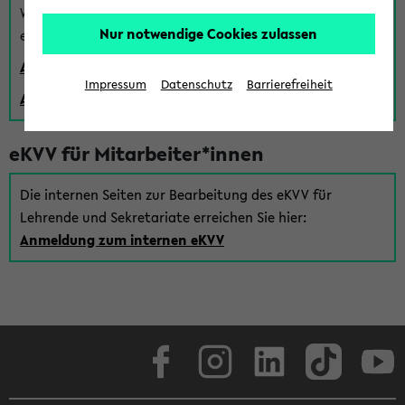
Wenn Sie (noch) kein Uni Login haben, können Sie das
Nur notwendige Cookies zulassen
eKVV auch über einen Gastzugang verwenden:
Anmeldung über einen vorhandenen Gastzugang
Impressum
Datenschutz
Barrierefreiheit
Anlegen eines neuen Gastzugangs
eKVV für Mitarbeiter*innen
Die internen Seiten zur Bearbeitung des eKVV für
Lehrende und Sekretariate erreichen Sie hier:
Anmeldung zum internen eKVV
Facebook
Instagram
LinkedIn
TikTok
Youtube