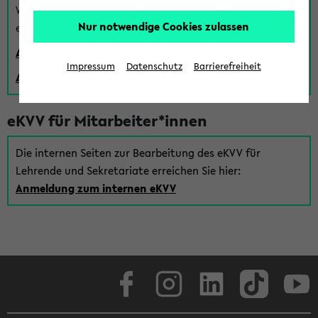
Wenn Sie (noch) kein Uni Login haben, können Sie das
Nur notwendige Cookies zulassen
eKVV auch über einen Gastzugang verwenden:
Anmeldung über einen vorhandenen Gastzugang
Impressum
Datenschutz
Barrierefreiheit
Anlegen eines neuen Gastzugangs
eKVV für Mitarbeiter*innen
Die internen Seiten zur Bearbeitung des eKVV für
Lehrende und Sekretariate erreichen Sie hier:
Anmeldung zum internen eKVV
Facebook
Instagram
LinkedIn
TikTok
Youtube