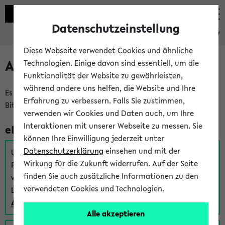
Datenschutzeinstellung
eKVV
Diese Webseite verwendet Cookies und ähnliche
Anmeldung am eKVV
Technologien. Einige davon sind essentiell, um die
Funktionalität der Website zu gewährleisten,
während andere uns helfen, die Website und Ihre
Es gibt mehrere Möglichkeiten zur Anmeldung am eKVV.
Erfahrung zu verbessern. Falls Sie zustimmen,
Bitte wählen Sie die für Sie richtige aus:
verwenden wir Cookies und Daten auch, um Ihre
Interaktionen mit unserer Webseite zu messen. Sie
eKVV für Studierende
können Ihre Einwilligung jederzeit unter
Datenschutzerklärung
einsehen und mit der
Um sich einen Stundenplan zu erstellen und alle weiteren
Wirkung für die Zukunft widerrufen. Auf der Seite
Funktionen des eKVVs für Studierende zu nutzen,
finden Sie auch zusätzliche Informationen zu den
verwenden Sie diesen Link zur Anmeldung über Ihr Uni
verwendeten Cookies und Technologien.
Login:
Anmeldung zum eKVV der Studierenden
Alle akzeptieren