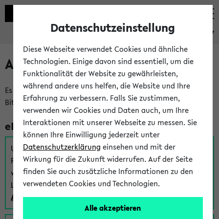
Datenschutzeinstellung
eKVV
Diese Webseite verwendet Cookies und ähnliche
Anmeldung am eKVV
Technologien. Einige davon sind essentiell, um die
Funktionalität der Website zu gewährleisten,
während andere uns helfen, die Website und Ihre
Es gibt mehrere Möglichkeiten zur Anmeldung am eKVV.
Erfahrung zu verbessern. Falls Sie zustimmen,
Bitte wählen Sie die für Sie richtige aus:
verwenden wir Cookies und Daten auch, um Ihre
Interaktionen mit unserer Webseite zu messen. Sie
eKVV für Studierende
können Ihre Einwilligung jederzeit unter
Datenschutzerklärung
einsehen und mit der
Um sich einen Stundenplan zu erstellen und alle weiteren
Wirkung für die Zukunft widerrufen. Auf der Seite
Funktionen des eKVVs für Studierende zu nutzen,
finden Sie auch zusätzliche Informationen zu den
verwenden Sie diesen Link zur Anmeldung über Ihr Uni
verwendeten Cookies und Technologien.
Login:
Anmeldung zum eKVV der Studierenden
Alle akzeptieren