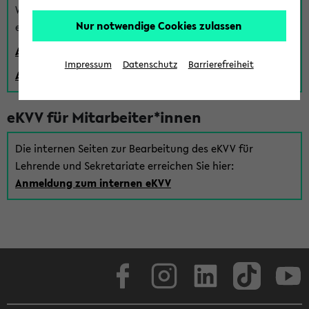
Wenn Sie (noch) kein Uni Login haben, können Sie das
Nur notwendige Cookies zulassen
eKVV auch über einen Gastzugang verwenden:
Anmeldung über einen vorhandenen Gastzugang
Impressum
Datenschutz
Barrierefreiheit
Anlegen eines neuen Gastzugangs
eKVV für Mitarbeiter*innen
Die internen Seiten zur Bearbeitung des eKVV für
Lehrende und Sekretariate erreichen Sie hier:
Anmeldung zum internen eKVV
Facebook
Instagram
LinkedIn
TikTok
Youtube