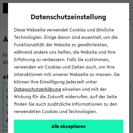
Datenschutzeinstellung
eKVV
Diese Webseite verwendet Cookies und ähnliche
Anmeldung am eKVV
Technologien. Einige davon sind essentiell, um die
Funktionalität der Website zu gewährleisten,
während andere uns helfen, die Website und Ihre
Es gibt mehrere Möglichkeiten zur Anmeldung am eKVV.
Erfahrung zu verbessern. Falls Sie zustimmen,
Bitte wählen Sie die für Sie richtige aus:
verwenden wir Cookies und Daten auch, um Ihre
Interaktionen mit unserer Webseite zu messen. Sie
eKVV für Studierende
können Ihre Einwilligung jederzeit unter
Datenschutzerklärung
einsehen und mit der
Um sich einen Stundenplan zu erstellen und alle weiteren
Wirkung für die Zukunft widerrufen. Auf der Seite
Funktionen des eKVVs für Studierende zu nutzen,
finden Sie auch zusätzliche Informationen zu den
verwenden Sie diesen Link zur Anmeldung über Ihr Uni
verwendeten Cookies und Technologien.
Login:
Anmeldung zum eKVV der Studierenden
Alle akzeptieren