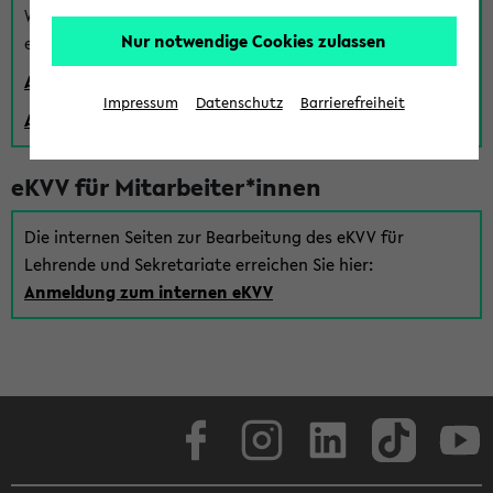
Wenn Sie (noch) kein Uni Login haben, können Sie das
Nur notwendige Cookies zulassen
eKVV auch über einen Gastzugang verwenden:
Anmeldung über einen vorhandenen Gastzugang
Impressum
Datenschutz
Barrierefreiheit
Anlegen eines neuen Gastzugangs
eKVV für Mitarbeiter*innen
Die internen Seiten zur Bearbeitung des eKVV für
Lehrende und Sekretariate erreichen Sie hier:
Anmeldung zum internen eKVV
Facebook
Instagram
LinkedIn
TikTok
Youtube