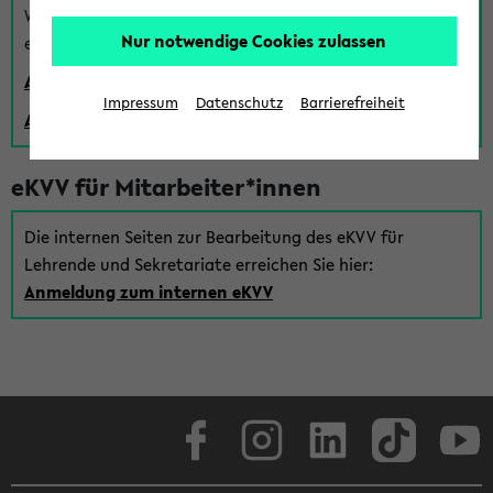
Wenn Sie (noch) kein Uni Login haben, können Sie das
Nur notwendige Cookies zulassen
eKVV auch über einen Gastzugang verwenden:
Anmeldung über einen vorhandenen Gastzugang
Impressum
Datenschutz
Barrierefreiheit
Anlegen eines neuen Gastzugangs
eKVV für Mitarbeiter*innen
Die internen Seiten zur Bearbeitung des eKVV für
Lehrende und Sekretariate erreichen Sie hier:
Anmeldung zum internen eKVV
Facebook
Instagram
LinkedIn
TikTok
Youtube