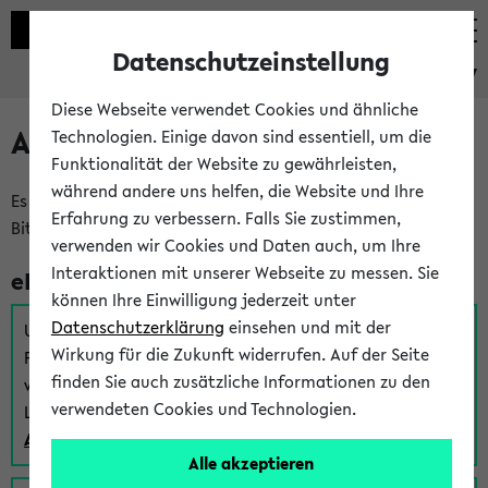
Datenschutzeinstellung
eKVV
Diese Webseite verwendet Cookies und ähnliche
Anmeldung am eKVV
Technologien. Einige davon sind essentiell, um die
Funktionalität der Website zu gewährleisten,
während andere uns helfen, die Website und Ihre
Es gibt mehrere Möglichkeiten zur Anmeldung am eKVV.
Erfahrung zu verbessern. Falls Sie zustimmen,
Bitte wählen Sie die für Sie richtige aus:
verwenden wir Cookies und Daten auch, um Ihre
Interaktionen mit unserer Webseite zu messen. Sie
eKVV für Studierende
können Ihre Einwilligung jederzeit unter
Datenschutzerklärung
einsehen und mit der
Um sich einen Stundenplan zu erstellen und alle weiteren
Wirkung für die Zukunft widerrufen. Auf der Seite
Funktionen des eKVVs für Studierende zu nutzen,
finden Sie auch zusätzliche Informationen zu den
verwenden Sie diesen Link zur Anmeldung über Ihr Uni
verwendeten Cookies und Technologien.
Login:
Anmeldung zum eKVV der Studierenden
Alle akzeptieren