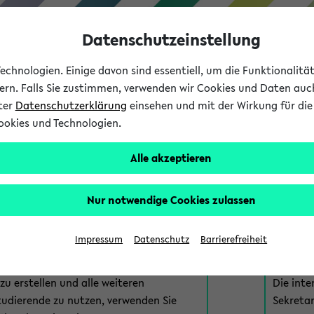
Datenschutzeinstellung
chnologien. Einige davon sind essentiell, um die Funktionalit
sern. Falls Sie zustimmen, verwenden wir Cookies und Daten auc
nter
Datenschutzerklärung
einsehen und mit der Wirkung für die 
ookies und Technologien.
Studium
Lehre
International
Alle akzeptieren
am eKVV
Nur notwendige Cookies zulassen
 zur Anmeldung am eKVV. Bitte wählen Sie die für Sie richtige 
Impressum
Datenschutz
Barrierefreiheit
nde
eKVV 
u erstellen und alle weiteren
Die inte
tudierende zu nutzen, verwenden Sie
Sekretar