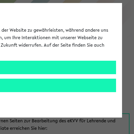
eKVV
ät der Website zu gewährleisten, während andere uns
h, um Ihre Interaktionen mit unserer Webseite zu
Zukunft widerrufen. Auf der Seite finden Sie auch
Meine Uni
EN
ANMELDEN
aus:
für Mitarbeiter*innen
rnen Seiten zur Bearbeitung des eKVV für Lehrende und
iate erreichen Sie hier: