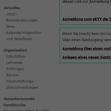
diesen Link zur Anmeldung ü
Aktuelles
Jetzt!
Anmeldung zum eKVV der 
Raumänderungen
News
Kalenderintegration
Wenn Sie (noch) kein Uni L
und Newsfeeds
über einen Gastzugang ver
Anmeldung über einen vo
Organisation
Fakultäten
Anlegen eines neuen Gast
Lehrende
Prüfungen
Räume
Veranstaltungs-
überschneidungen
Semesterauswahl
Kombisuche