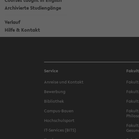
Courses taught in English
Archivierte Studiengänge
Verlauf
Hilfe & Kontakt
Service
Fakul
Anreise und Kontakt
Fakult
Bewerbung
Fakult
Bibliothek
Fakult
Campus-Bauen
Fakult
Philos
Hochschulsport
Fakult
IT-Services (BITS)
Gesun