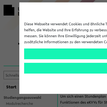
Diese Webseite verwendet Cookies und ähnliche Te
helfen, die Website und Ihre Erfahrung zu verbes
messen. Sie können Ihre Einwilligung jederzeit u
zusätzliche Informationen zu den verwendeten C
Universität
Forschung
Anmeldung 
Es gibt mehrere Möglichkeiten
eKVV für Studiere
mein
Start
eKVV
Um sich einen Stundenplan z
Studiengangsauswahl
Funktionen des eKVVs für S
Modulrecherche