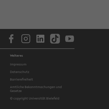
Facebook
Instagram
LinkedIn
TikTok
Youtube
Weiteres
Impressum
Datenschutz
Barrierefreiheit
Amtliche Bekanntmachungen und
Gesetze
© copyright Universität Bielefeld