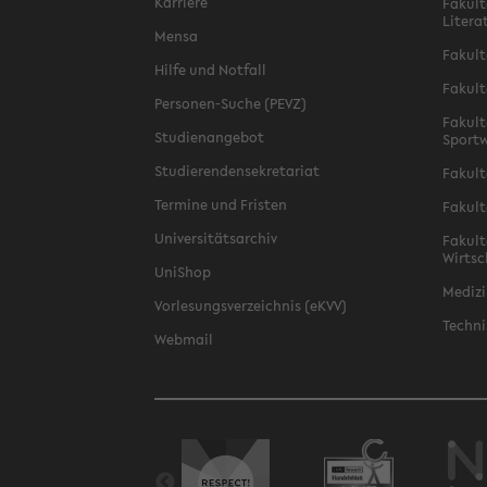
Karriere
Fakult
Litera
Mensa
Fakult
Hilfe und Notfall
Fakult
Personen-Suche (PEVZ)
Fakult
Studienangebot
Sportw
Studierendensekretariat
Fakult
Termine und Fristen
Fakult
Universitätsarchiv
Fakult
Wirtsc
UniShop
Medizi
Vorlesungsverzeichnis (eKVV)
Techni
Webmail