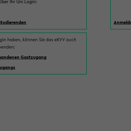
ber Ihr Uni Login:
Studierenden
Anmeldu
ogin haben, können Sie das eKVV auch
wenden:
rhandenen Gastzugang
zugangs