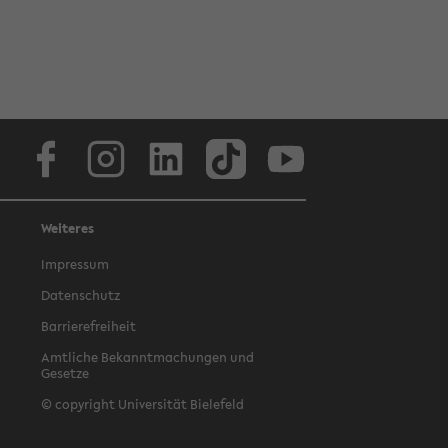
Facebook
Instagram
LinkedIn
TikTok
Youtube
Weiteres
Impressum
Datenschutz
Barrierefreiheit
Amtliche Bekanntmachungen und
Gesetze
© copyright Universität Bielefeld