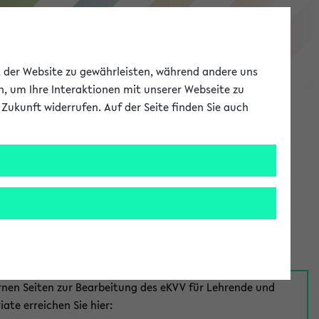
eKVV
ät der Website zu gewährleisten, während andere uns
h, um Ihre Interaktionen mit unserer Webseite zu
Zukunft widerrufen. Auf der Seite finden Sie auch
Meine Uni
EN
ANMELDEN
aus:
für Mitarbeiter*innen
rnen Seiten zur Bearbeitung des eKVV für Lehrende und
iate erreichen Sie hier: