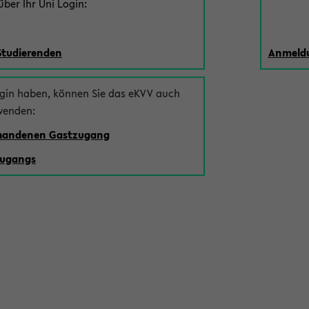
ber Ihr Uni Login:
Studierenden
Anmeldu
ogin haben, können Sie das eKVV auch
wenden:
rhandenen Gastzugang
zugangs