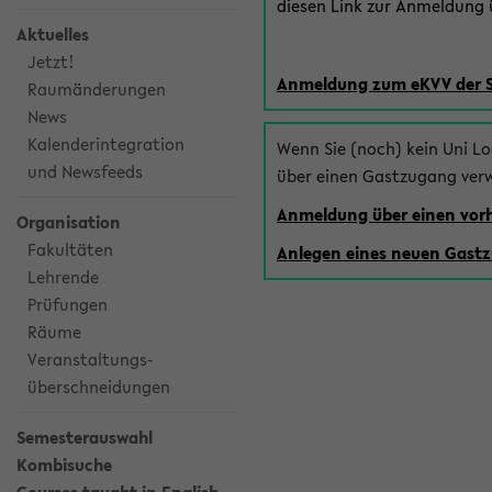
diesen Link zur Anmeldung ü
Aktuelles
Jetzt!
Anmeldung zum eKVV der 
Raumänderungen
News
Kalenderintegration
Wenn Sie (noch) kein Uni L
und Newsfeeds
über einen Gastzugang ver
Anmeldung über einen vo
Organisation
Fakultäten
Anlegen eines neuen Gast
Lehrende
Prüfungen
Räume
Veranstaltungs-
überschneidungen
Semesterauswahl
Kombisuche