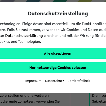
Datenschutzeinstellung
chnologien. Einige davon sind essentiell, um die Funktionalit
sern. Falls Sie zustimmen, verwenden wir Cookies und Daten auc
nter
Datenschutzerklärung
einsehen und mit der Wirkung für die 
ookies und Technologien.
Studium
Lehre
International
Alle akzeptieren
am eKVV
Nur notwendige Cookies zulassen
 zur Anmeldung am eKVV. Bitte wählen Sie die für Sie richtige 
Impressum
Datenschutz
Barrierefreiheit
nde
eKVV 
u erstellen und alle weiteren
Die inte
tudierende zu nutzen, verwenden Sie
Sekretar