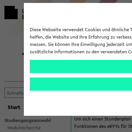
Diese Webseite verwendet Cookies und ähnliche Te
helfen, die Website und Ihre Erfahrung zu verbes
messen. Sie können Ihre Einwilligung jederzeit u
zusätzliche Informationen zu den verwendeten C
Universität
Forschung
Anmeldung 
Es gibt mehrere Möglichkeiten
eKVV für Studiere
mein
Start
eKVV
Um sich einen Stundenplan z
Studiengangsauswahl
Funktionen des eKVVs für S
Modulrecherche