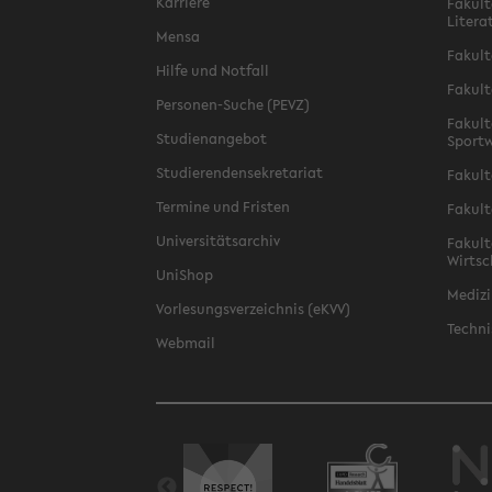
Karriere
Fakult
Litera
Mensa
Fakult
Hilfe und Notfall
Fakult
Personen-Suche (PEVZ)
Fakult
Studienangebot
Sportw
Studierendensekretariat
Fakult
Termine und Fristen
Fakult
Universitätsarchiv
Fakult
Wirtsc
UniShop
Medizi
Vorlesungsverzeichnis (eKVV)
Techni
Webmail