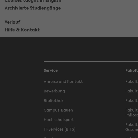
Courses taught in English
Archivierte Studiengänge
Verlauf
Hilfe & Kontakt
Service
Fakul
Anreise und Kontakt
Fakult
Bewerbung
Fakult
Bibliothek
Fakult
Campus-Bauen
Fakult
Philos
Hochschulsport
Fakult
IT-Services (BITS)
Gesun