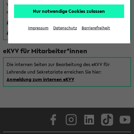
Wenn Sie (noch) kein Uni Login haben, können Sie das
Nur notwendige Cookies zulassen
eKVV auch über einen Gastzugang verwenden:
Anmeldung über einen vorhandenen Gastzugang
Impressum
Datenschutz
Barrierefreiheit
Anlegen eines neuen Gastzugangs
eKVV für Mitarbeiter*innen
Die internen Seiten zur Bearbeitung des eKVV für
Lehrende und Sekretariate erreichen Sie hier:
Anmeldung zum internen eKVV
Facebook
Instagram
LinkedIn
TikTok
Youtube