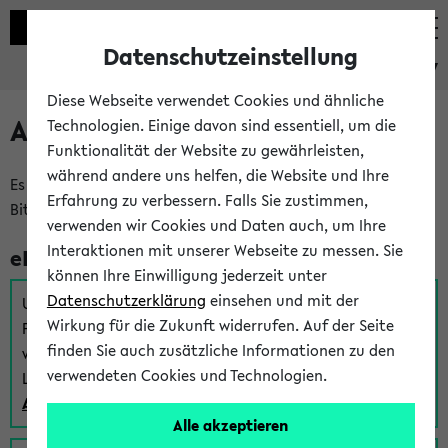
Datenschutzeinstellung
eKVV
Diese Webseite verwendet Cookies und ähnliche
Anmeldung am eKVV
Technologien. Einige davon sind essentiell, um die
Funktionalität der Website zu gewährleisten,
während andere uns helfen, die Website und Ihre
Es gibt mehrere Möglichkeiten zur Anmeldung am eKVV.
Erfahrung zu verbessern. Falls Sie zustimmen,
Bitte wählen Sie die für Sie richtige aus:
verwenden wir Cookies und Daten auch, um Ihre
Interaktionen mit unserer Webseite zu messen. Sie
eKVV für Studierende
können Ihre Einwilligung jederzeit unter
Datenschutzerklärung
einsehen und mit der
Um sich einen Stundenplan zu erstellen und alle weiteren
Wirkung für die Zukunft widerrufen. Auf der Seite
Funktionen des eKVVs für Studierende zu nutzen,
finden Sie auch zusätzliche Informationen zu den
verwenden Sie diesen Link zur Anmeldung über Ihr Uni
verwendeten Cookies und Technologien.
Login:
Anmeldung zum eKVV der Studierenden
Alle akzeptieren