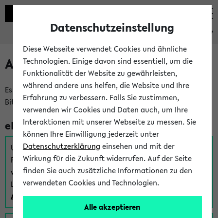
Datenschutzeinstellung
eKVV
Diese Webseite verwendet Cookies und ähnliche
Anmeldung am eKVV
Technologien. Einige davon sind essentiell, um die
Funktionalität der Website zu gewährleisten,
während andere uns helfen, die Website und Ihre
Es gibt mehrere Möglichkeiten zur Anmeldung am eKVV.
Erfahrung zu verbessern. Falls Sie zustimmen,
Bitte wählen Sie die für Sie richtige aus:
verwenden wir Cookies und Daten auch, um Ihre
Interaktionen mit unserer Webseite zu messen. Sie
eKVV für Studierende
können Ihre Einwilligung jederzeit unter
Datenschutzerklärung
einsehen und mit der
Um sich einen Stundenplan zu erstellen und alle weiteren
Wirkung für die Zukunft widerrufen. Auf der Seite
Funktionen des eKVVs für Studierende zu nutzen,
finden Sie auch zusätzliche Informationen zu den
verwenden Sie diesen Link zur Anmeldung über Ihr Uni
verwendeten Cookies und Technologien.
Login:
Anmeldung zum eKVV der Studierenden
Alle akzeptieren