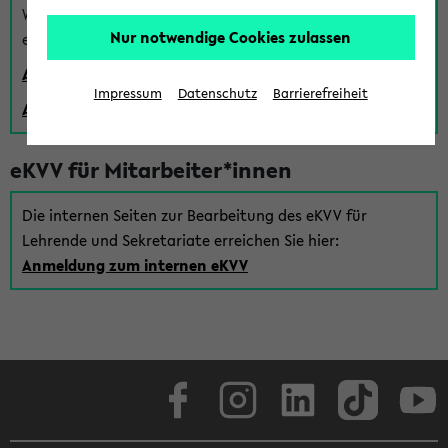
Wenn Sie (noch) kein Uni Login haben, können Sie das
Nur notwendige Cookies zulassen
eKVV auch über einen Gastzugang verwenden:
Anmeldung über einen vorhandenen Gastzugang
Impressum
Datenschutz
Barrierefreiheit
Anlegen eines neuen Gastzugangs
eKVV für Mitarbeiter*innen
Die internen Seiten zur Bearbeitung des eKVV für
Lehrende und Sekretariate erreichen Sie hier:
Anmeldung zum internen eKVV
Facebook
Instagram
LinkedIn
TikTok
Youtube