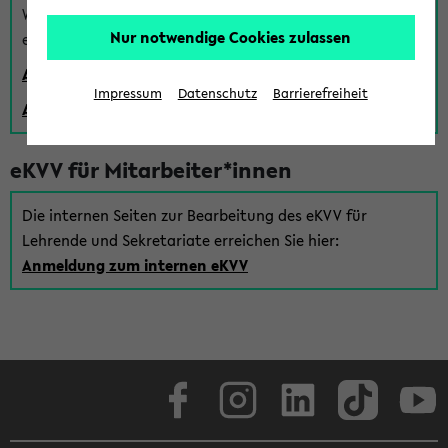
Wenn Sie (noch) kein Uni Login haben, können Sie das
Nur notwendige Cookies zulassen
eKVV auch über einen Gastzugang verwenden:
Anmeldung über einen vorhandenen Gastzugang
Impressum
Datenschutz
Barrierefreiheit
Anlegen eines neuen Gastzugangs
eKVV für Mitarbeiter*innen
Die internen Seiten zur Bearbeitung des eKVV für
Lehrende und Sekretariate erreichen Sie hier:
Anmeldung zum internen eKVV
Facebook
Instagram
LinkedIn
TikTok
Youtube