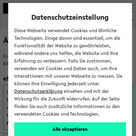
Datenschutzeinstellung
eKVV
Diese Webseite verwendet Cookies und ähnliche
Anmeldung am eKVV
Technologien. Einige davon sind essentiell, um die
Funktionalität der Website zu gewährleisten,
während andere uns helfen, die Website und Ihre
Es gibt mehrere Möglichkeiten zur Anmeldung am eKVV.
Erfahrung zu verbessern. Falls Sie zustimmen,
Bitte wählen Sie die für Sie richtige aus:
verwenden wir Cookies und Daten auch, um Ihre
Interaktionen mit unserer Webseite zu messen. Sie
eKVV für Studierende
können Ihre Einwilligung jederzeit unter
Datenschutzerklärung
einsehen und mit der
Um sich einen Stundenplan zu erstellen und alle weiteren
Wirkung für die Zukunft widerrufen. Auf der Seite
Funktionen des eKVVs für Studierende zu nutzen,
finden Sie auch zusätzliche Informationen zu den
verwenden Sie diesen Link zur Anmeldung über Ihr Uni
verwendeten Cookies und Technologien.
Login:
Anmeldung zum eKVV der Studierenden
Alle akzeptieren