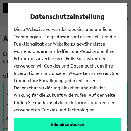
Datenschutzeinstellung
eKVV
Diese Webseite verwendet Cookies und ähnliche
Anmeldung am eKVV
Technologien. Einige davon sind essentiell, um die
Funktionalität der Website zu gewährleisten,
während andere uns helfen, die Website und Ihre
Es gibt mehrere Möglichkeiten zur Anmeldung am eKVV.
Erfahrung zu verbessern. Falls Sie zustimmen,
Bitte wählen Sie die für Sie richtige aus:
verwenden wir Cookies und Daten auch, um Ihre
Interaktionen mit unserer Webseite zu messen. Sie
eKVV für Studierende
können Ihre Einwilligung jederzeit unter
Datenschutzerklärung
einsehen und mit der
Um sich einen Stundenplan zu erstellen und alle weiteren
Wirkung für die Zukunft widerrufen. Auf der Seite
Funktionen des eKVVs für Studierende zu nutzen,
finden Sie auch zusätzliche Informationen zu den
verwenden Sie diesen Link zur Anmeldung über Ihr Uni
verwendeten Cookies und Technologien.
Login:
Anmeldung zum eKVV der Studierenden
Alle akzeptieren