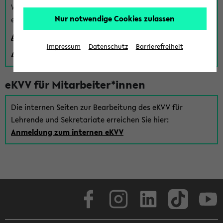
Wenn Sie (noch) kein Uni Login haben, können Sie das
Nur notwendige Cookies zulassen
eKVV auch über einen Gastzugang verwenden:
Anmeldung über einen vorhandenen Gastzugang
Impressum
Datenschutz
Barrierefreiheit
Anlegen eines neuen Gastzugangs
eKVV für Mitarbeiter*innen
Die internen Seiten zur Bearbeitung des eKVV für
Lehrende und Sekretariate erreichen Sie hier:
Anmeldung zum internen eKVV
Facebook
Instagram
LinkedIn
TikTok
Youtube