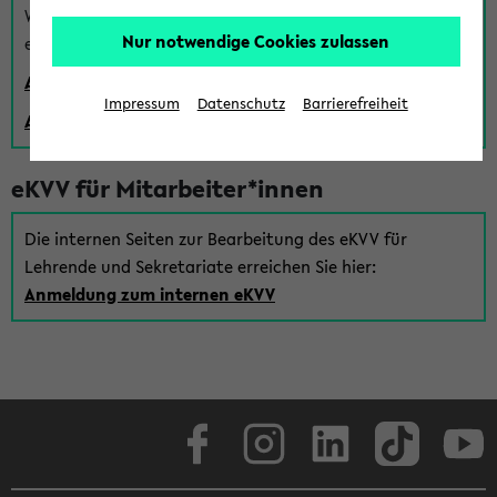
Wenn Sie (noch) kein Uni Login haben, können Sie das
Nur notwendige Cookies zulassen
eKVV auch über einen Gastzugang verwenden:
Anmeldung über einen vorhandenen Gastzugang
Impressum
Datenschutz
Barrierefreiheit
Anlegen eines neuen Gastzugangs
eKVV für Mitarbeiter*innen
Die internen Seiten zur Bearbeitung des eKVV für
Lehrende und Sekretariate erreichen Sie hier:
Anmeldung zum internen eKVV
Facebook
Instagram
LinkedIn
TikTok
Youtube