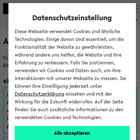
Datenschutzeinstellung
eKVV
Diese Webseite verwendet Cookies und ähnliche
Anmeldung am eKVV
Technologien. Einige davon sind essentiell, um die
Funktionalität der Website zu gewährleisten,
während andere uns helfen, die Website und Ihre
Es gibt mehrere Möglichkeiten zur Anmeldung am eKVV.
Erfahrung zu verbessern. Falls Sie zustimmen,
Bitte wählen Sie die für Sie richtige aus:
verwenden wir Cookies und Daten auch, um Ihre
Interaktionen mit unserer Webseite zu messen. Sie
eKVV für Studierende
können Ihre Einwilligung jederzeit unter
Datenschutzerklärung
einsehen und mit der
Um sich einen Stundenplan zu erstellen und alle weiteren
Wirkung für die Zukunft widerrufen. Auf der Seite
Funktionen des eKVVs für Studierende zu nutzen,
finden Sie auch zusätzliche Informationen zu den
verwenden Sie diesen Link zur Anmeldung über Ihr Uni
verwendeten Cookies und Technologien.
Login:
Anmeldung zum eKVV der Studierenden
Alle akzeptieren