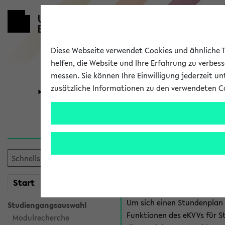
Diese Webseite verwendet Cookies und ähnliche Te
helfen, die Website und Ihre Erfahrung zu verbes
messen. Sie können Ihre Einwilligung jederzeit u
zusätzliche Informationen zu den verwendeten C
Universität
Forschung
Anmeldung 
Es gibt mehrere Möglichkeiten
eKVV für Studiere
mein
Start
eKVV
Um sich einen Stundenplan z
Studiengangsauswahl
Funktionen des eKVVs für S
Modulrecherche