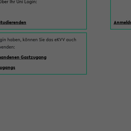
ber Ihr Uni Login:
Studierenden
Anmeldu
ogin haben, können Sie das eKVV auch
wenden:
rhandenen Gastzugang
zugangs