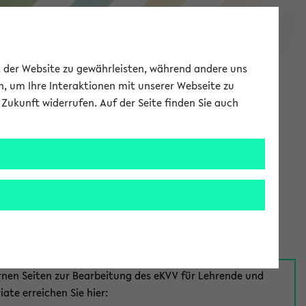
eKVV
ät der Website zu gewährleisten, während andere uns
h, um Ihre Interaktionen mit unserer Webseite zu
Zukunft widerrufen. Auf der Seite finden Sie auch
Meine Uni
EN
ANMELDEN
aus:
für Mitarbeiter*innen
rnen Seiten zur Bearbeitung des eKVV für Lehrende und
iate erreichen Sie hier: