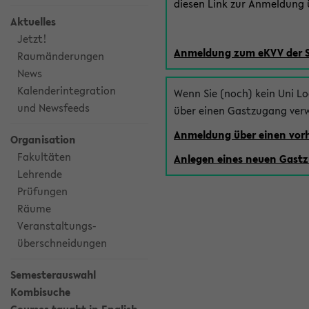
diesen Link zur Anmeldung ü
Aktuelles
Jetzt!
Anmeldung zum eKVV der 
Raumänderungen
News
Kalenderintegration
Wenn Sie (noch) kein Uni L
und Newsfeeds
über einen Gastzugang ver
Anmeldung über einen vo
Organisation
Fakultäten
Anlegen eines neuen Gast
Lehrende
Prüfungen
Räume
Veranstaltungs-
überschneidungen
Semesterauswahl
Kombisuche