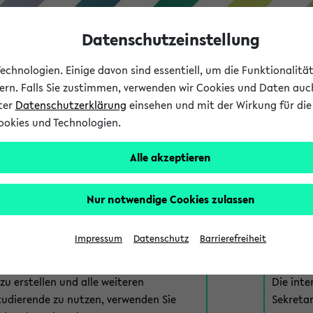
Datenschutzeinstellung
chnologien. Einige davon sind essentiell, um die Funktionalit
sern. Falls Sie zustimmen, verwenden wir Cookies und Daten auc
nter
Datenschutzerklärung
einsehen und mit der Wirkung für die 
ookies und Technologien.
Studium
Lehre
International
Alle akzeptieren
am eKVV
Nur notwendige Cookies zulassen
 zur Anmeldung am eKVV. Bitte wählen Sie die für Sie richtige 
Impressum
Datenschutz
Barrierefreiheit
nde
eKVV 
u erstellen und alle weiteren
Die inte
tudierende zu nutzen, verwenden Sie
Sekretar