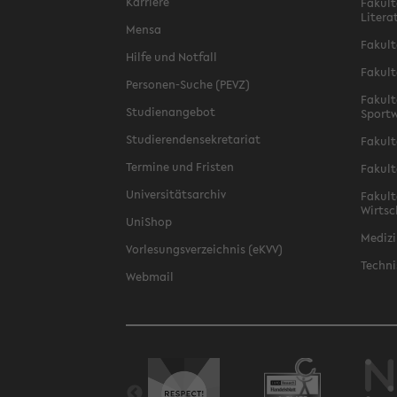
Karriere
Fakult
Litera
Mensa
Fakult
Hilfe und Notfall
Fakult
Personen-Suche (PEVZ)
Fakult
Studienangebot
Sportw
Studierendensekretariat
Fakult
Termine und Fristen
Fakult
Universitätsarchiv
Fakult
Wirtsc
UniShop
Medizi
Vorlesungsverzeichnis (eKVV)
Techni
Webmail