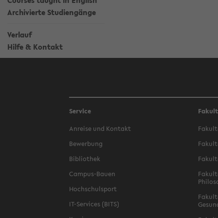
Courses taught in English
Archivierte Studiengänge
Verlauf
Hilfe & Kontakt
Service
Fakul
Anreise und Kontakt
Fakult
Bewerbung
Fakult
Bibliothek
Fakult
Campus-Bauen
Fakult
Philos
Hochschulsport
Fakult
IT-Services (BITS)
Gesun