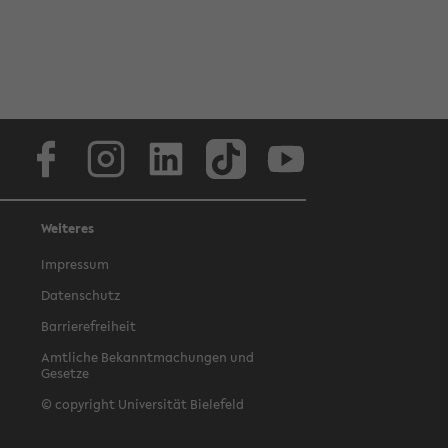
Facebook
Instagram
LinkedIn
TikTok
Youtube
Weiteres
Impressum
Datenschutz
Barrierefreiheit
Amtliche Bekanntmachungen und
Gesetze
© copyright Universität Bielefeld