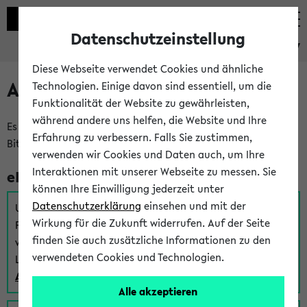
Datenschutzeinstellung
eKVV
Diese Webseite verwendet Cookies und ähnliche
Anmeldung am eKVV
Technologien. Einige davon sind essentiell, um die
Funktionalität der Website zu gewährleisten,
während andere uns helfen, die Website und Ihre
Es gibt mehrere Möglichkeiten zur Anmeldung am eKVV.
Erfahrung zu verbessern. Falls Sie zustimmen,
Bitte wählen Sie die für Sie richtige aus:
verwenden wir Cookies und Daten auch, um Ihre
Interaktionen mit unserer Webseite zu messen. Sie
eKVV für Studierende
können Ihre Einwilligung jederzeit unter
Datenschutzerklärung
einsehen und mit der
Um sich einen Stundenplan zu erstellen und alle weiteren
Wirkung für die Zukunft widerrufen. Auf der Seite
Funktionen des eKVVs für Studierende zu nutzen,
finden Sie auch zusätzliche Informationen zu den
verwenden Sie diesen Link zur Anmeldung über Ihr Uni
verwendeten Cookies und Technologien.
Login:
Anmeldung zum eKVV der Studierenden
Alle akzeptieren