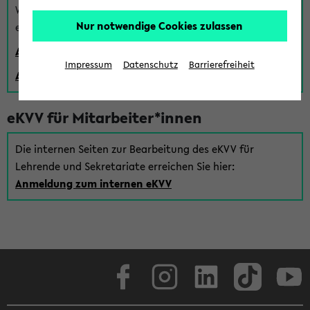
Wenn Sie (noch) kein Uni Login haben, können Sie das
Nur notwendige Cookies zulassen
eKVV auch über einen Gastzugang verwenden:
Anmeldung über einen vorhandenen Gastzugang
Impressum
Datenschutz
Barrierefreiheit
Anlegen eines neuen Gastzugangs
eKVV für Mitarbeiter*innen
Die internen Seiten zur Bearbeitung des eKVV für
Lehrende und Sekretariate erreichen Sie hier:
Anmeldung zum internen eKVV
Facebook
Instagram
LinkedIn
TikTok
Youtube