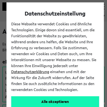
Datenschutzeinstellung
eKVV
Diese Webseite verwendet Cookies und ähnliche
Anmeldung am eKVV
Technologien. Einige davon sind essentiell, um die
Funktionalität der Website zu gewährleisten,
während andere uns helfen, die Website und Ihre
Es gibt mehrere Möglichkeiten zur Anmeldung am eKVV.
Erfahrung zu verbessern. Falls Sie zustimmen,
Bitte wählen Sie die für Sie richtige aus:
verwenden wir Cookies und Daten auch, um Ihre
Interaktionen mit unserer Webseite zu messen. Sie
eKVV für Studierende
können Ihre Einwilligung jederzeit unter
Datenschutzerklärung
einsehen und mit der
Um sich einen Stundenplan zu erstellen und alle weiteren
Wirkung für die Zukunft widerrufen. Auf der Seite
Funktionen des eKVVs für Studierende zu nutzen,
finden Sie auch zusätzliche Informationen zu den
verwenden Sie diesen Link zur Anmeldung über Ihr Uni
verwendeten Cookies und Technologien.
Login:
Anmeldung zum eKVV der Studierenden
Alle akzeptieren