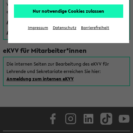
Wenn Sie (noch) kein Uni Login haben, können Sie das
Nur notwendige Cookies zulassen
eKVV auch über einen Gastzugang verwenden:
Anmeldung über einen vorhandenen Gastzugang
Impressum
Datenschutz
Barrierefreiheit
Anlegen eines neuen Gastzugangs
eKVV für Mitarbeiter*innen
Die internen Seiten zur Bearbeitung des eKVV für
Lehrende und Sekretariate erreichen Sie hier:
Anmeldung zum internen eKVV
Facebook
Instagram
LinkedIn
TikTok
Youtube