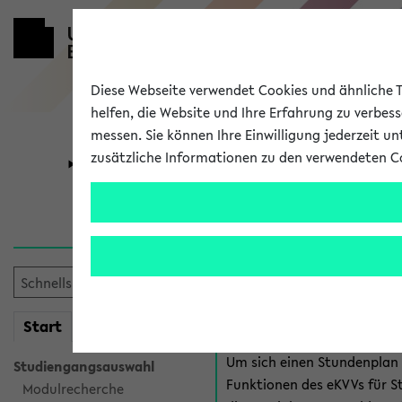
Diese Webseite verwendet Cookies und ähnliche Te
helfen, die Website und Ihre Erfahrung zu verbes
messen. Sie können Ihre Einwilligung jederzeit u
zusätzliche Informationen zu den verwendeten C
Universität
Forschung
Anmeldung 
Es gibt mehrere Möglichkeiten
eKVV für Studiere
mein
Start
eKVV
Um sich einen Stundenplan z
Studiengangsauswahl
Funktionen des eKVVs für S
Modulrecherche