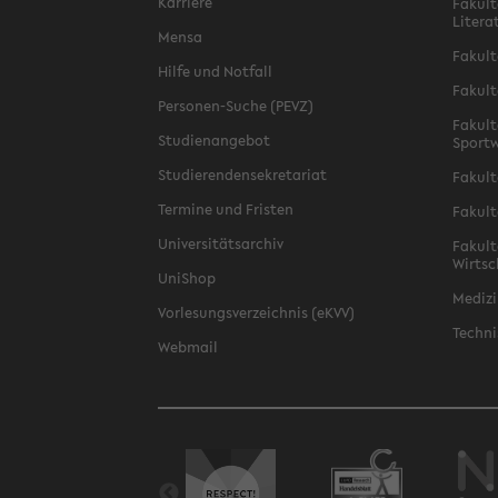
Karriere
Fakult
Litera
Mensa
Fakult
Hilfe und Notfall
Fakult
Personen-Suche (PEVZ)
Fakult
Studienangebot
Sportw
Studierendensekretariat
Fakult
Termine und Fristen
Fakult
Universitätsarchiv
Fakult
Wirtsc
UniShop
Medizi
Vorlesungsverzeichnis (eKVV)
Techni
Webmail