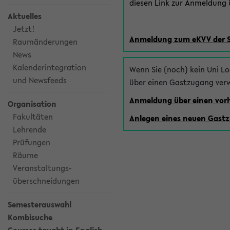
diesen Link zur Anmeldung ü
Aktuelles
Jetzt!
Anmeldung zum eKVV der 
Raumänderungen
News
Kalenderintegration
Wenn Sie (noch) kein Uni L
und Newsfeeds
über einen Gastzugang ver
Anmeldung über einen vo
Organisation
Fakultäten
Anlegen eines neuen Gast
Lehrende
Prüfungen
Räume
Veranstaltungs-
überschneidungen
Semesterauswahl
Kombisuche