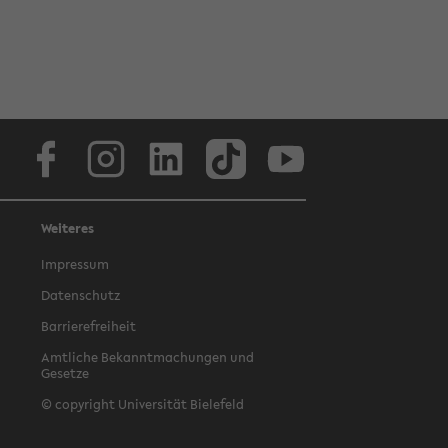
Facebook
Instagram
LinkedIn
TikTok
Youtube
Weiteres
Impressum
Datenschutz
Barrierefreiheit
Amtliche Bekanntmachungen und
Gesetze
© copyright Universität Bielefeld