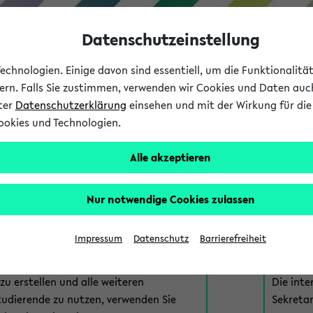
Datenschutzeinstellung
chnologien. Einige davon sind essentiell, um die Funktionalit
sern. Falls Sie zustimmen, verwenden wir Cookies und Daten auc
nter
Datenschutzerklärung
einsehen und mit der Wirkung für die 
ookies und Technologien.
Studium
Lehre
International
Alle akzeptieren
am eKVV
Nur notwendige Cookies zulassen
 zur Anmeldung am eKVV. Bitte wählen Sie die für Sie richtige 
Impressum
Datenschutz
Barrierefreiheit
nde
eKVV 
u erstellen und alle weiteren
Die inte
tudierende zu nutzen, verwenden Sie
Sekretar