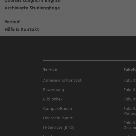
Courses taught in English
Archivierte Studiengänge
Verlauf
Hilfe & Kontakt
Service
Fakul
Anreise und Kontakt
Fakult
Bewerbung
Fakult
Bibliothek
Fakult
Campus-Bauen
Fakult
Philos
Hochschulsport
Fakult
IT-Services (BITS)
Gesun