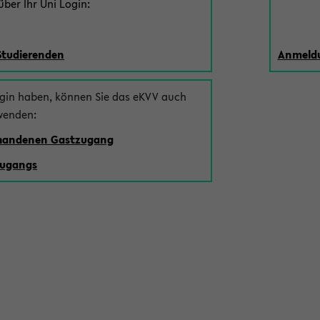
ber Ihr Uni Login:
Studierenden
Anmeldu
ogin haben, können Sie das eKVV auch
wenden:
rhandenen Gastzugang
zugangs