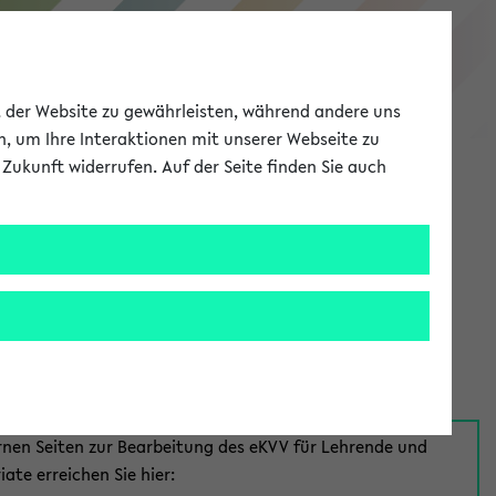
eKVV
ät der Website zu gewährleisten, während andere uns
h, um Ihre Interaktionen mit unserer Webseite zu
Zukunft widerrufen. Auf der Seite finden Sie auch
Meine Uni
EN
ANMELDEN
aus:
für Mitarbeiter*innen
rnen Seiten zur Bearbeitung des eKVV für Lehrende und
iate erreichen Sie hier: